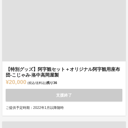
【特別グッズ】阿字観セット＋オリジナル阿字観用座布
団‐こじゃみ‐洛中高岡屋製
¥20,000
残り
36
(税込/送料込)
支援終了
ご提供予定時期：2022年1月以降随時