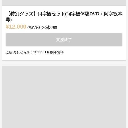
【特別グッズ】阿字観セット(阿字観体験DVD＋阿字観本
尊)
¥12,000
残り
89
(税込/送料込)
支援終了
ご提供予定時期：2022年1月以降随時