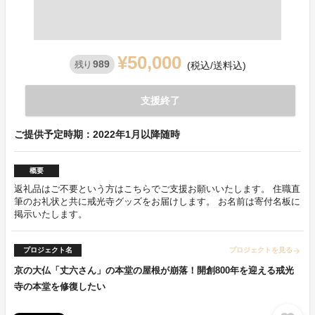
¥50,000
989
残り
(税込/送料込)
支援終了
ご提供予定時期：2022年1月以降随時
概要
返礼品はご不要という方はこちらでご支援お願いいたします。 住職直
筆のお礼状と共に戒光寺グッズをお届けします。 お名前は寄付名板に
掲示いたします。
プロジェクト名
プロジェクトを見る
arrow_forward
京の大仏「丈六さん」の本堂の屋根が崩落！開創800年を迎える戒光
寺の本堂を修復したい