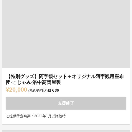
【特別グッズ】阿字観セット＋オリジナル阿字観用座布
団‐こじゃみ‐洛中高岡屋製
¥20,000
残り
36
(税込/送料込)
支援終了
ご提供予定時期：2022年1月以降随時