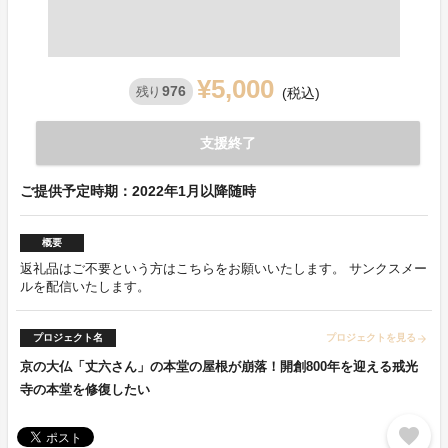
¥5,000
976
残り
(税込)
支援終了
ご提供予定時期：2022年1月以降随時
概要
返礼品はご不要という方はこちらをお願いいたします。 サンクスメー
ルを配信いたします。
プロジェクト名
プロジェクトを見る
arrow_forward
京の大仏「丈六さん」の本堂の屋根が崩落！開創800年を迎える戒光
寺の本堂を修復したい
favorite