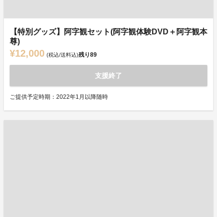
【特別グッズ】阿字観セット(阿字観体験DVD＋阿字観本
尊)
¥12,000
残り
89
(税込/送料込)
支援終了
ご提供予定時期：2022年1月以降随時