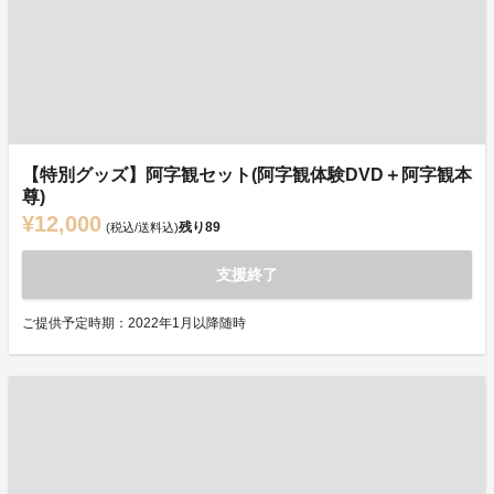
【特別グッズ】阿字観セット(阿字観体験DVD＋阿字観本
尊)
¥12,000
残り
89
(税込/送料込)
支援終了
ご提供予定時期：2022年1月以降随時