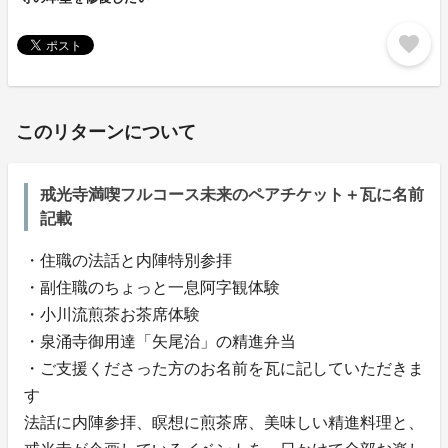
favorite
このリターンについて
戒光寺満喫フルコース未来のペアチケット＋瓦に名前
記載
・住職の法話と内陣特別参拝
・副住職のちょっと一息阿字観体験
・小川流煎茶お茶席体験
・泉涌寺御用達「矢尾治」の精進弁当
・ご支援くださった方のお名前を瓦に記していただきま
す
法話に内陣参拝、瞑想に煎茶席、美味しい精進料理と、