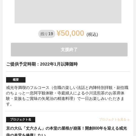
¥50,000
19
残り
(税込)
支援終了
ご提供予定時期：2022年1月以降随時
概要
戒光寺満喫のフルコース（住職の楽しい法話と内陣特別拝観・副住職
のちょっと一息阿字観体験・寺庭婦人による小川流煎茶のお茶席体
験・皇族もご賞味の矢尾治の精進料理）で一日お楽しみいただきま
す。
プロジェクト名
プロジェクトを見る
arrow_forward
京の大仏「丈六さん」の本堂の屋根が崩落！開創800年を迎える戒光
寺の本堂を修復したい