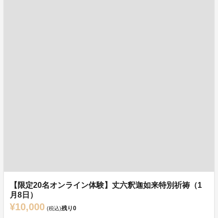
【限定20名オンライン体験】丈六釈迦如来特別祈祷（1
月8日）
¥10,000
残り
0
(税込)