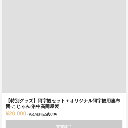
【特別グッズ】阿字観セット＋オリジナル阿字観用座布
団‐こじゃみ‐洛中高岡屋製
¥20,000
残り
36
(税込/送料込)
支援終了