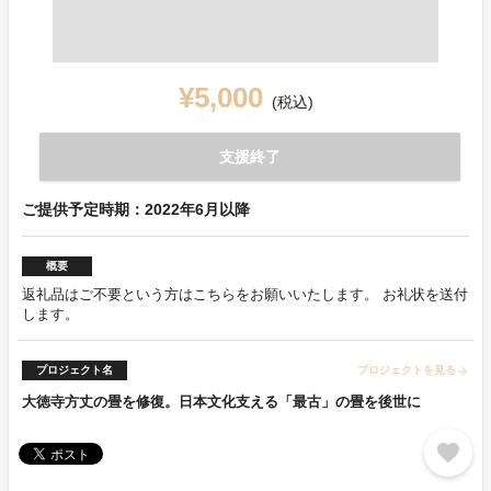
¥5,000
(税込)
支援終了
ご提供予定時期：2022年6月以降
概要
返礼品はご不要という方はこちらをお願いいたします。 お礼状を送付
します。
プロジェクト名
プロジェクトを見る
arrow_forward
大徳寺方丈の畳を修復。日本文化支える「最古」の畳を後世に
favorite