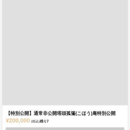
【特別公開】通常非公開塔頭孤篷(こほう)庵特別公開
¥200,000
残り
7
(税込)