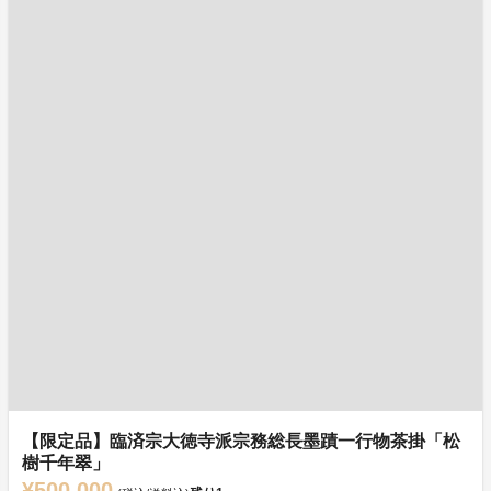
【限定品】臨済宗大徳寺派宗務総長墨蹟一行物茶掛「松
樹千年翠」
¥500,000