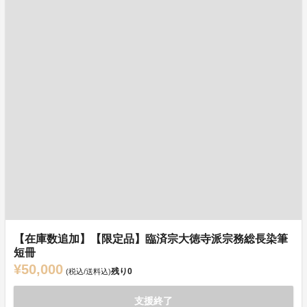
【在庫数追加】【限定品】臨済宗大徳寺派宗務総長染筆
短冊
¥50,000
残り
0
(税込/送料込)
支援終了