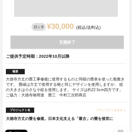
¥30,000
0
残り
(税込/送料込)
支援終了
ご提供予定時期：2022年10月以降
概要
大徳寺方丈の畳工事修復に使用するものと同様の畳表を使った瓶敷き
です。 畳縁は方丈で使用する物と同じデザインを使用しますが、 紋
の大きさは小さな小紋を使用します。 サイズは約22.5cm四方です。
ご協力：大徳寺御用達 畳三 中村三次郎商店
プロジェクト名
プロジェクトを見る
arrow_forward
大徳寺方丈の畳を修復。日本文化支える「最古」の畳を後世に