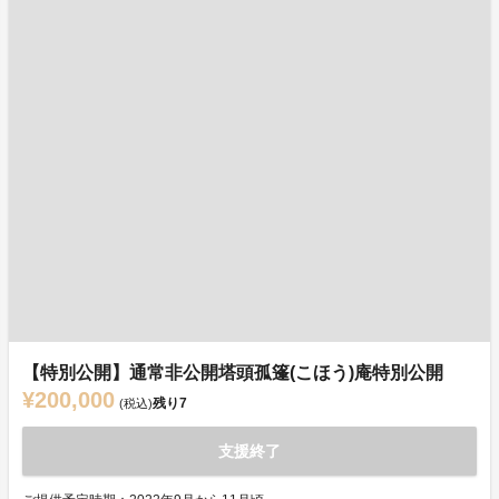
【特別公開】通常非公開塔頭孤篷(こほう)庵特別公開
¥200,000
残り
7
(税込)
支援終了