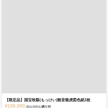
【限定品】国宝牧谿(もっけい)観音龍虎図色紙3枚
¥100,000
残り
30
(税込/送料込)