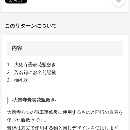
favorite
このリターンについて
内容
1．大徳寺畳表花瓶敷き
2．芳名録にお名前記載
3．御礼状
-大徳寺畳表花瓶敷き-
大徳寺方丈の畳工事修復に使用するものと同様の畳表を
使った瓶敷きです。
畳縁は方丈で使用する物と同じデザインを使用します