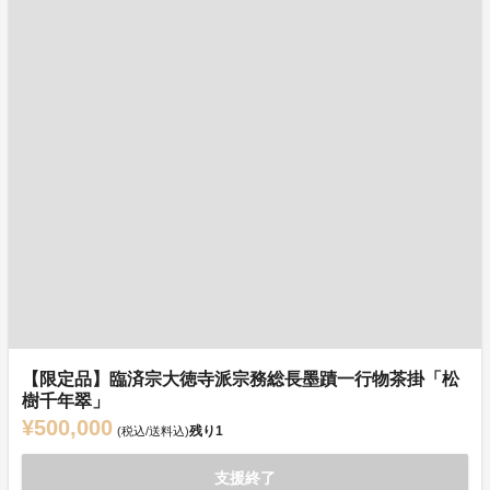
【限定品】臨済宗大徳寺派宗務総長墨蹟一行物茶掛「松
樹千年翠」
¥500,000
残り
1
(税込/送料込)
支援終了