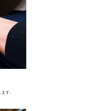
します。
。