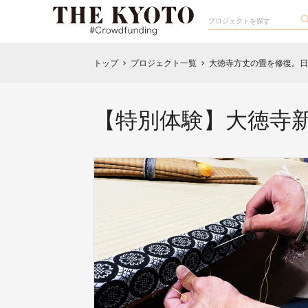
トップ
プロジェクト一覧
大徳寺方丈の畳を修復。日
chevron_right
chevron_right
【特別体験】大徳寺