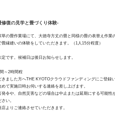
畳修復の見学と畳づくり体験-
深草の畳作業場にて、大徳寺方丈の畳と同様の畳の表替え作業
で畳縁縫いの体験をしていただきます。（1人15分程度）
未定です。候補日は後日お知らせします。
間～2時間程
きました方へTHE KYOTOクラウドファンディングにご登録
改めて実施日時お伺いする連絡を差し上げます。
言発令や、自然災害などの場合は中止または延期にする可能性
ださい。
商店よりご連絡させていただきます。