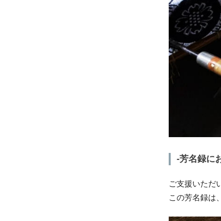
-芳名録に
ご支援いただ
この芳名録は