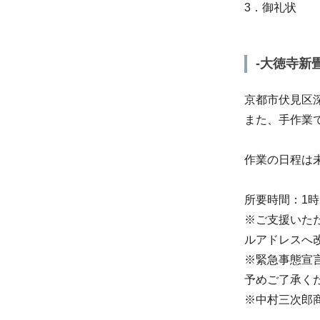
3．御礼状
-大徳寺新
京都市伏見区
また、手作業
作業の日程は
所要時間：1時
※ご支援いただ
ルアドレスへ
※緊急事態宣
予めご了承く
※中村三次郎