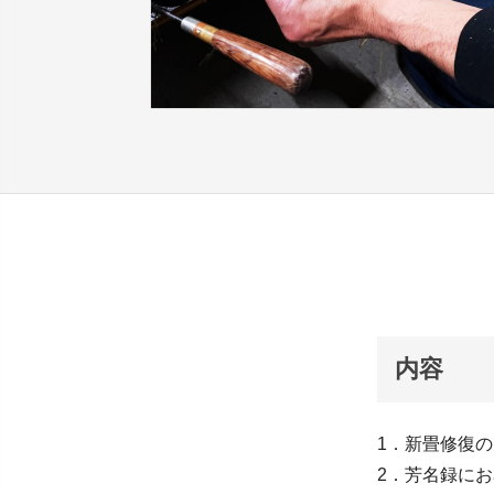
内容
1．新畳修復
2．芳名録に