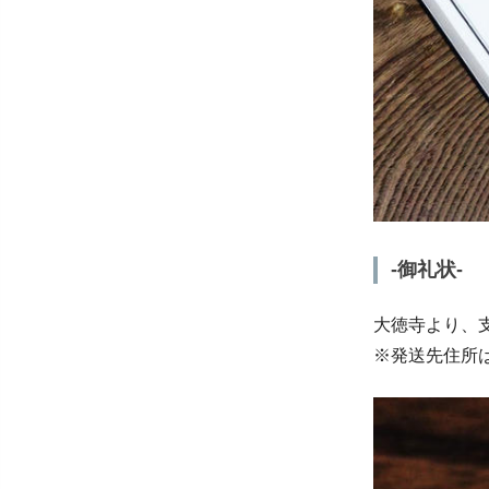
-御礼状-
大徳寺より、
※発送先住所