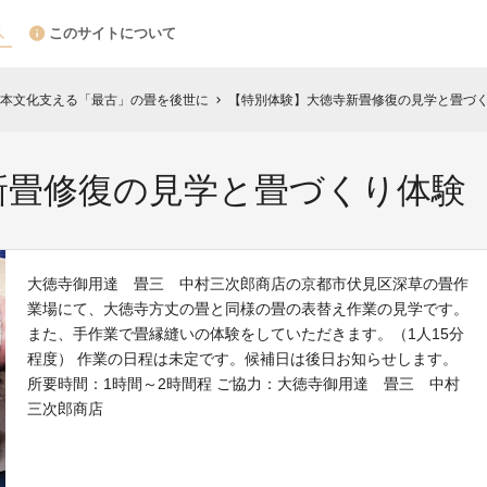
このサイトについて
本文化支える「最古」の畳を後世に
【特別体験】大徳寺新畳修復の見学と畳づ
chevron_right
新畳修復の見学と畳づくり体験
大徳寺御用達 畳三 中村三次郎商店の京都市伏見区深草の畳作
業場にて、大徳寺方丈の畳と同様の畳の表替え作業の見学です。
また、手作業で畳縁縫いの体験をしていただきます。（1人15分
程度） 作業の日程は未定です。候補日は後日お知らせします。
所要時間：1時間～2時間程 ご協力：大徳寺御用達 畳三 中村
三次郎商店