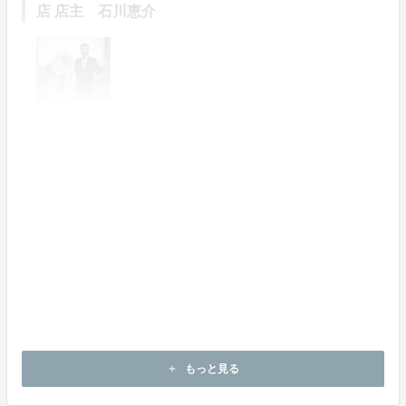
店 店主 石川恵介
元京都市副市長、元右京区長 藤田裕之
松尾大社八朔祭を彩るやまぶき会の御神輿は、まさに京
都ならではの新たな伝統です。是非これからも多くの市
民に支えられて発展されることを祈念しております。
もっと見る
add