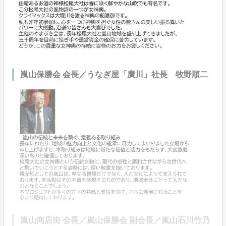
嵐山保勝会 会長／うなぎ屋「廣川」社長 牧野順二
嵐山商店街 会長／嵐山保勝会 副会長／嵐山石川竹乃