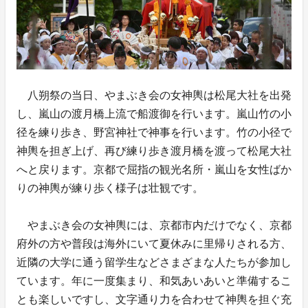
八朔祭の当日、やまぶき会の女神輿は松尾大社を出発
し、嵐山の渡月橋上流で船渡御を行います。嵐山竹の小
径を練り歩き、野宮神社で神事を行います。竹の小径で
神輿を担ぎ上げ、再び練り歩き渡月橋を渡って松尾大社
へと戻ります。京都で屈指の観光名所・嵐山を女性ばか
りの神輿が練り歩く様子は壮観です。
やまぶき会の女神輿には、京都市内だけでなく、京都
府外の方や普段は海外にいて夏休みに里帰りされる方、
近隣の大学に通う留学生などさまざまな人たちが参加し
ています。年に一度集まり、和気あいあいと準備するこ
とも楽しいですし、文字通り力を合わせて神輿を担ぐ充