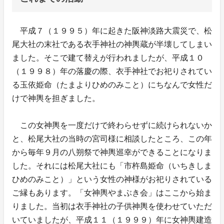
平成７（１９９５）年に起きた阪神淡路大震災で、松
尾大社の末社である衣手神社の神輿蔵が半壊してしまい
ました。そこで建て替えが行われましたが、平成１０
（１９９８）年の落慶の際、衣手神社でお祀りされてい
る玉依姫命（たまよりひめのみこと）にちなんで女性だ
けで神輿を担ぎました。
この女神輿を一度だけで終わらせずに続けられないか
と、松尾大社の当時の宮司様に相談したところ、この年
から毎年９月の八朔祭で神輿巡幸ができることになりま
した。それには松尾大社にも「市杵島姫命（いちきしま
ひめのみこと）」という女性の神様がお祀りされている
ご縁もあります。「女神輿やまぶき会」はここから始ま
りました。当初は衣手神社の子供神輿を使わせていただ
いていましたが、平成１１（１９９９）年に女神輿建造