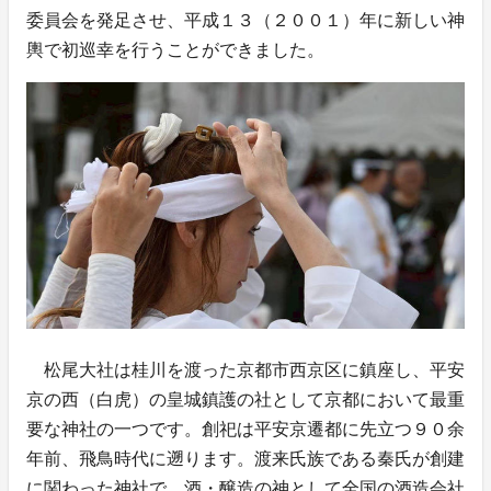
委員会を発足させ、平成１３（２００１）年に新しい神
輿で初巡幸を行うことができました。
松尾大社は桂川を渡った京都市西京区に鎮座し、平安
京の西（白虎）の皇城鎮護の社として京都において最重
要な神社の一つです。創祀は平安京遷都に先立つ９０余
年前、飛鳥時代に遡ります。渡来氏族である秦氏が創建
に関わった神社で、酒・醸造の神として全国の酒造会社