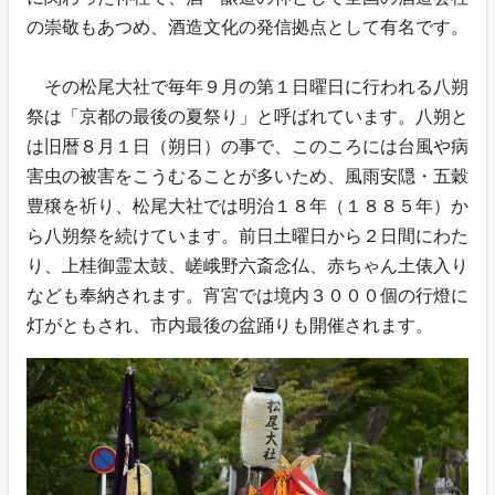
の崇敬もあつめ、酒造文化の発信拠点として有名です。
その松尾大社で毎年９月の第１日曜日に行われる八朔
祭は「京都の最後の夏祭り」と呼ばれています。八朔と
は旧暦８月１日（朔日）の事で、このころには台風や病
害虫の被害をこうむることが多いため、風雨安隠・五穀
豊穣を祈り、松尾大社では明治１８年（１８８５年）か
ら八朔祭を続けています。前日土曜日から２日間にわた
り、上桂御霊太鼓、嵯峨野六斎念仏、赤ちゃん土俵入り
なども奉納されます。宵宮では境内３０００個の行燈に
灯がともされ、市内最後の盆踊りも開催されます。