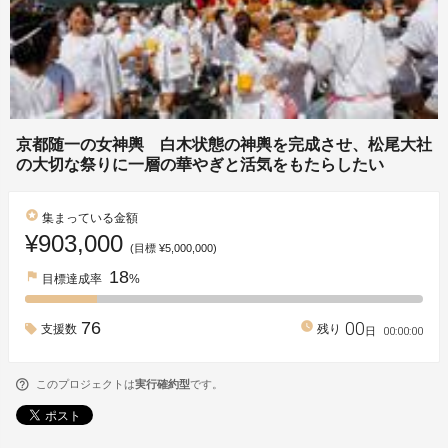
京都随一の女神輿 白木状態の神輿を完成させ、松尾大社
の大切な祭りに一層の華やぎと活気をもたらしたい
stars
集まっている金額
¥903,000
(目標 ¥5,000,000)
18
flag
目標達成率
%
00
76
watch_later
支援数
残り
00
:
00
:
00
日
このプロジェクトは
実行確約型
です。