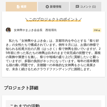
description
stars
chat
概要
新着情報
コメント (1)
＼このプロジェクトのポイント／
女神輿やまぶき会会長 西垣瑛玖
arrow_downward
詳細
私たち「女神輿やまぶき会」は、京都市内を中心とする「祭り好
き」の女性たちで構成されています。例年９月には、お酒の神様で
知られる松尾大社の八朔（はっさく）祭で神輿を担いでいますが、2
5年前に作った私たちの神輿は白木のままで未完成の状態です。屋根
の装飾や漆塗りを施し、祭りや地域の盛り上げに貢献したいと願っ
ていますが、多額の負担がネックになっています。毎年の巡幸費用
も頭の痛い問題です。京都随一の本格的な女神輿をさらに発展さ
せ、末永く続けるためクラウドファンディングに挑戦します。
プロジェクト詳細
これまでの活動