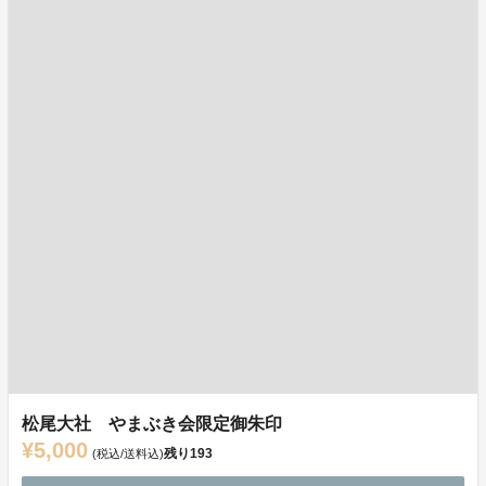
松尾大社 やまぶき会限定御朱印
¥5,000
残り
193
(税込/送料込)