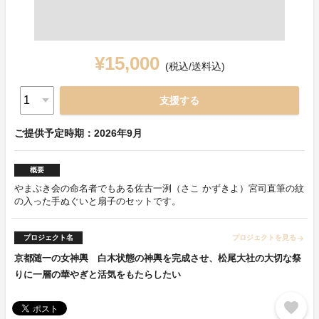
¥15,000
(税込/送料込)
支援する
ご提供予定時期：2026年9月
概要
やまぶき会の命名者でもある佐古一洌（さこ かずきよ）宮司直筆の紋
の入った手ぬぐいと扇子のセットです。
プロジェクト名
プロジェクトを見る
arrow_forward
京都随一の女神輿 白木状態の神輿を完成させ、松尾大社の大切な祭
りに一層の華やぎと活気をもたらしたい
favorite