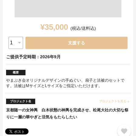
¥35,000
(税込/送料込)
支援する
ご提供予定時期：2026年9月
概要
やまぶき会オリジナルデザインの手ぬぐい、扇子と法被のセットで
す。法被はMサイズとLサイズをご指定いただけます。
プロジェクト名
プロジェクトを見る
arrow_forward
京都随一の女神輿 白木状態の神輿を完成させ、松尾大社の大切な祭
りに一層の華やぎと活気をもたらしたい
favorite