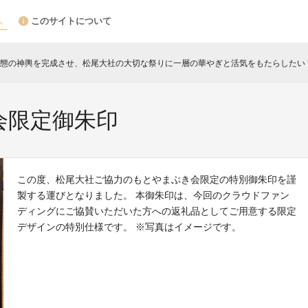
このサイトについて
態の神輿を完成させ、松尾大社の大切な祭りに一層の華やぎと活気をもたらしたい
c
会限定御朱印
この度、松尾大社ご協力のもとやまぶき会限定の特別御朱印を謹
製する運びとなりました。 本御朱印は、今回のクラウドファン
ディングにご協賛いただいた方への返礼品としてご用意する限定
デザインの特別仕様です。 ※写真はイメージです。