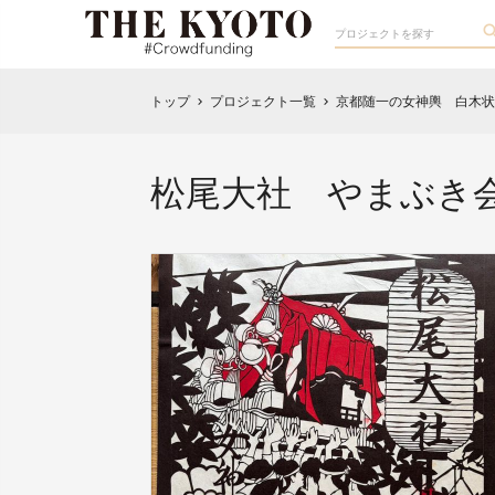
トップ
プロジェクト一覧
京都随一の女神輿 白木状
chevron_right
chevron_right
松尾大社 やまぶき