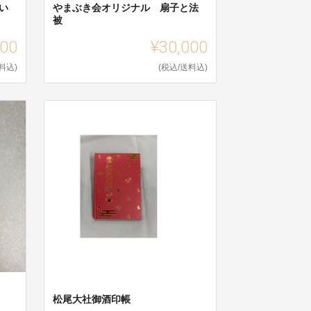
い
やまぶき会オリジナル 扇子と法
被
000
¥30,000
料込)
(税込/送料込)
松尾大社御酒印帳