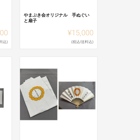
やまぶき会オリジナル 手ぬぐい
と扇子
000
¥15,000
料込)
(税込/送料込)