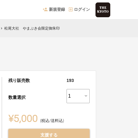
新規登録
ログイン
松尾大社 やまぶき会限定御朱印
hevron_right
残り販売数
193
数量選択
¥5,000
(税込/送料込)
支援する