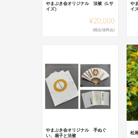
やまぶき会オリジナル 法被（Lサ
や
イズ）
イ
¥20,000
(税込/送料込)
やまぶき会オリジナル 手ぬぐ
松
い、扇子と法被