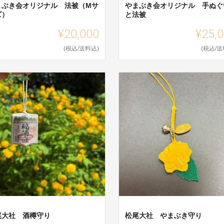
まぶき会オリジナル 法被（Mサ
やまぶき会オリジナル 手ぬぐ
ズ）
と法被
¥20,000
¥25,
(税込/送料込)
(税込/送
尾大社 酒樽守り
松尾大社 やまぶき守り