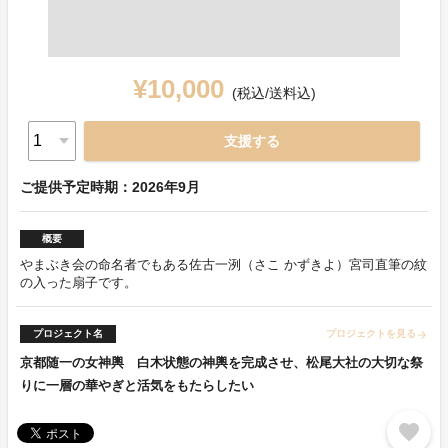
¥10,000
(税込/送料込)
支援する
ご提供予定時期：2026年9月
概要
やまぶき会の命名者でもある佐古一洌（さこ かずきよ）宮司直筆の紋
の入った扇子です。
プロジェクト名
プロジェクトを見る
arrow_forward
京都随一の女神輿 白木状態の神輿を完成させ、松尾大社の大切な祭
りに一層の華やぎと活気をもたらしたい
favorite