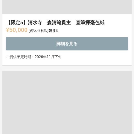
【限定5】清水寺 森清範貫主 直筆揮毫色紙
¥50,000
残り
4
(税込/送料込)
詳細を見る
ご提供予定時期：2026年11月下旬