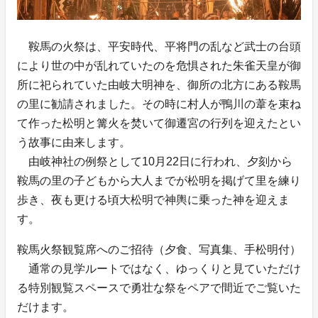
鞍馬の火祭は、平安時代、平将門の乱など武士の台頭
により世の中が乱れていたのを危惧された朱雀天皇が御
所に祀られていた由岐大明神を、御所の北方にある鞍馬
の里に勧請されました。その時に村人が鴨川の葦を束ね
て作った松明と篝火を焚いて御遷宮の行列を迎えたとい
う故事に由来します。
由岐神社の例祭として10月22日に行われ、夕刻から
鞍馬の里の子どもから大人までが松明を掲げて里を練り
歩き、夜も更ける頃大松明で神輿に乗った神を迎えま
す。
鞍馬火祭観覧席へのご招待（夕食、写真集、手松明付）
通常の見学ルートではなく、ゆっくりと見ていただけ
る特別観覧スペースで勇壮な祭をペアで間近でご覧いた
だけます。