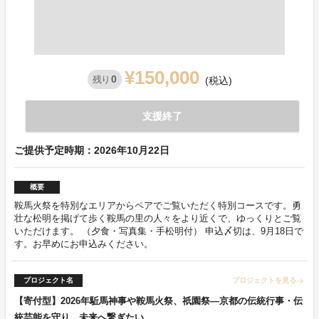
¥150,000
0
残り
(税込)
支援終了
ご提供予定時期：2026年10月22日
概要
鞍馬火祭を特別なエリアからペアでご覧いただく特別コースです。勇
壮な松明を掲げて歩く鞍馬の里の人々をより近くで、ゆっくりとご覧
いただけます。 （夕食・写真集・手松明付） 申込〆切は、9月18日で
す。お早めにお申込みください。
プロジェクト名
プロジェクトを見る
arrow_forward
【寄付型】2026年駈馬神事や鞍馬火祭、祇園祭―京都の伝統行事・伝
統芸能を守り、未来へ繋ぎたい