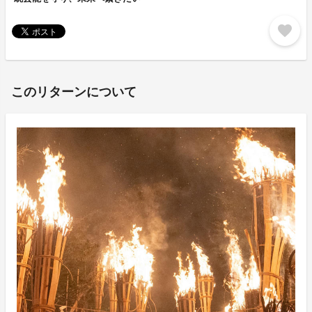
favorite
このリターンについて