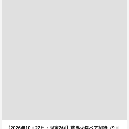
【2026年10月22日・限定2組】鞍馬火祭ペア招待（9月