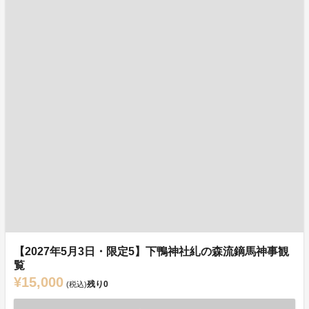
【2027年5月3日・限定5】下鴨神社糺の森流鏑馬神事観
覧
¥15,000
残り
0
(税込)