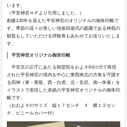
います。
（平安神宮ＨＰより引用しました。）
創建130年を迎えた平安神宮のオリジナルの御朱印帳で
す。季節の花々が美しい池泉回遊式の庭園である神苑の
観覧もしていただける拝観券もあわせてお送りいたしま
す。
平安神宮オリジナル御朱印帳
平安京の正庁にあたる朝堂院をおよそ8分の5で再現
された平安神宮の境内を中心に東西南北の方角を守護す
る四神（東－青龍、西－白虎、北－玄武、南―朱雀）を
イラストで表現した表紙の平安神宮オリジナルの御朱印
帳です。
（おおよそのサイズ 縦１７センチ Ｘ 横１２セン
チ、ビニールカバー付）