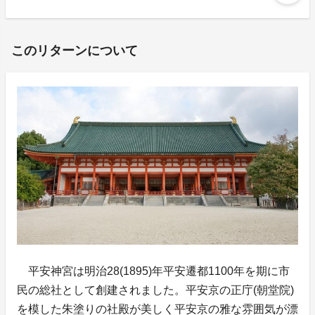
このリターンについて
平安神宮は明治28(1895)年平安遷都1100年を期に市
民の総社として創建されました。平安京の正庁(朝堂院)
を模した朱塗りの社殿が美しく平安京の雅な雰囲気が漂