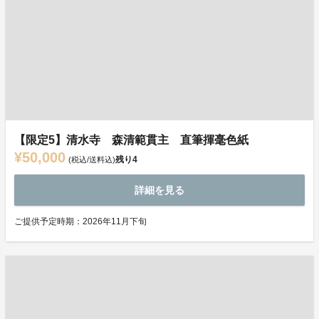
【限定5】清水寺 森清範貫主 直筆揮毫色紙
¥50,000
残り
4
(税込/送料込)
詳細を見る
ご提供予定時期：2026年11月下旬