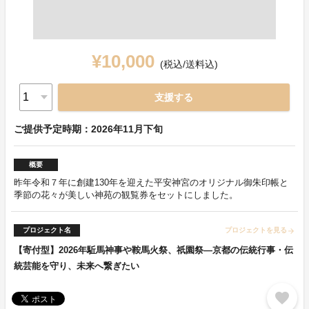
¥10,000
(税込/送料込)
支援する
ご提供予定時期：2026年11月下旬
概要
昨年令和７年に創建130年を迎えた平安神宮のオリジナル御朱印帳と
季節の花々が美しい神苑の観覧券をセットにしました。
プロジェクト名
プロジェクトを見る
arrow_forward
【寄付型】2026年駈馬神事や鞍馬火祭、祇園祭―京都の伝統行事・伝
統芸能を守り、未来へ繋ぎたい
favorite