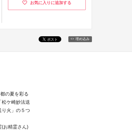
お気に入りに追加する
埋め込み
京都の夏を彩る
「松ケ崎妙法送
送り火」の５つ
(お精霊さん)