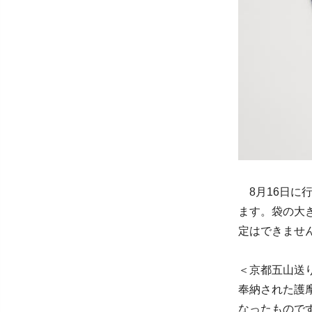
8月16日に
ます。袋の大
定はできませ
＜京都五山送
奉納された護
なったもので