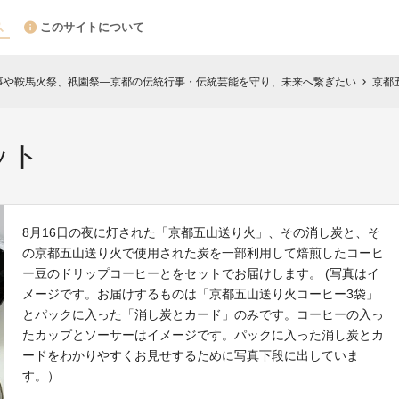
このサイトについて
神事や鞍馬火祭、祇園祭―京都の伝統行事・伝統芸能を守り、未来へ繋ぎたい
京都
chevron_right
ット
8月16日の夜に灯された「京都五山送り火」、その消し炭と、そ
の京都五山送り火で使用された炭を一部利用して焙煎したコーヒ
ー豆のドリップコーヒーとをセットでお届けします。 (写真はイ
メージです。お届けするものは「京都五山送り火コーヒー3袋」
とパックに入った「消し炭とカード」のみです。コーヒーの入っ
たカップとソーサーはイメージです。パックに入った消し炭とカ
ードをわかりやすくお見せするために写真下段に出していま
す。）