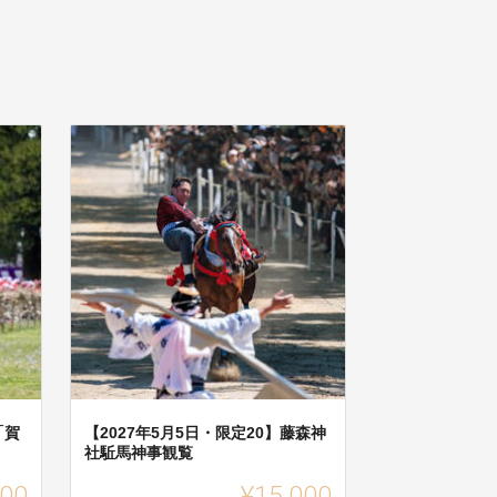
「賀
【2027年5月5日・限定20】藤森神
社駈馬神事観覧
000
¥15,000