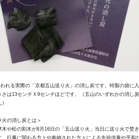
行われる実際の「京都五山送り火」の消し炭です。特製の袋に
きさは13センチＸ9センチほどです。（五山のいずれかの消し
ん）
り火の消し炭とは＞
摩木や松の割木が8月16日の「五山送り火」当日に送り火で焚
す。行事に関わる方々や奉納された方々による先祖供養や平和