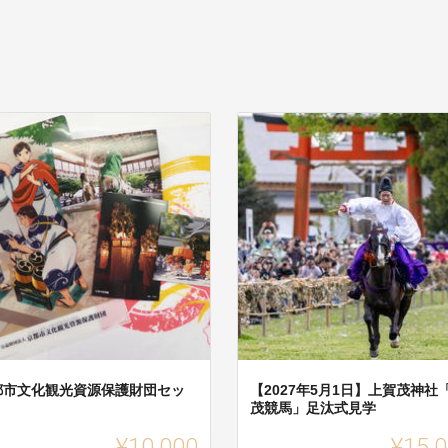
都市文化観光資源保護財団セッ
【2027年5月1日】上賀茂神社
茂競馬」足汰式見学
¥10,000
¥15,