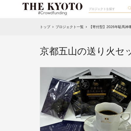
トップ
プロジェクト一覧
【寄付型】2026年駈馬
chevron_right
chevron_right
京都五山の送り火セ