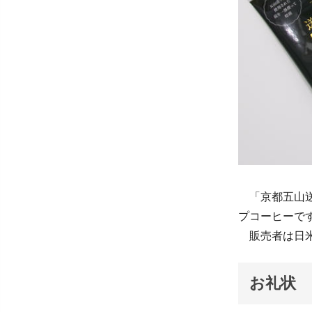
「京都五山送
プコーヒーで
販売者は日米
お礼状