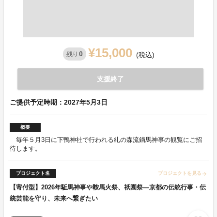
¥15,000
0
残り
(税込)
支援終了
ご提供予定時期：2027年5月3日
概要
毎年５月3日に下鴨神社で行われる糺の森流鏑馬神事の観覧にご招
待します。
プロジェクト名
プロジェクトを見る
arrow_forward
【寄付型】2026年駈馬神事や鞍馬火祭、祇園祭―京都の伝統行事・伝
統芸能を守り、未来へ繋ぎたい