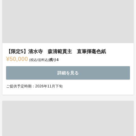
【限定5】清水寺 森清範貫主 直筆揮毫色紙
¥50,000
残り
4
(税込/送料込)
詳細を見る
ご提供予定時期：2026年11月下旬