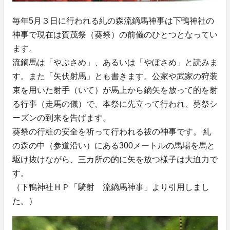
毎年5月３日に行われる糺の森流鏑馬神事は下鴨神社の
神事で現在は賀茂祭（葵祭）の前儀のひとつとなってい
ます。
流鏑馬は「やぶさめ」、あるいは「やぼさめ」と読みま
す。また「矢伏射馬」とも書きます。公家や武家の狩装
束を用いた射手（いて）が馬上から鏑矢を放って的を射
る行事（走馬の儀）で、本祭に先立って行われ、葵祭シ
ーズンの到来を告げます。
葵祭の行粧の安全を祈って行われる祓の神事です。 糺
の森の中（参道沿い）にある300メートルの馬場を馬と
駆け抜けながら、三カ所の的に矢を放つ様子は大迫力で
す。
（下鴨神社ＨＰ「騎射 流鏑馬神事」より引用しまし
た。）