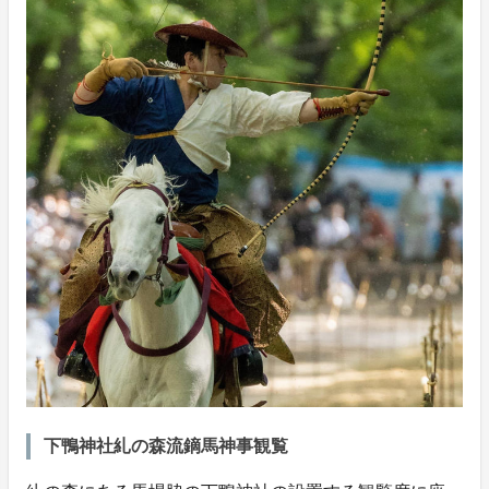
下鴨神社糺の森流鏑馬神事観覧