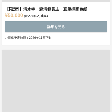
【限定5】清水寺 森清範貫主 直筆揮毫色紙
¥50,000
残り
4
(税込/送料込)
詳細を見る
ご提供予定時期：2026年11月下旬