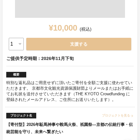
¥10,000
(税込)
支援する
ご提供予定時期：2026年11月下旬
概要
特別な返礼品はご用意せずに頂いたご寄付を全額ご支援に使わせてい
ただきます。 京都市文化観光資源保護財団よりメールまたはお手紙に
てお礼状を送付させていただきます（THE KYOTO Crowdfunding に
登録されたメールアドレス、ご住所にお送りいたします）。
プロジェクト名
プロジェクトを見る
arrow_forward
【寄付型】2026年駈馬神事や鞍馬火祭、祇園祭―京都の伝統行事・伝
統芸能を守り、未来へ繋ぎたい