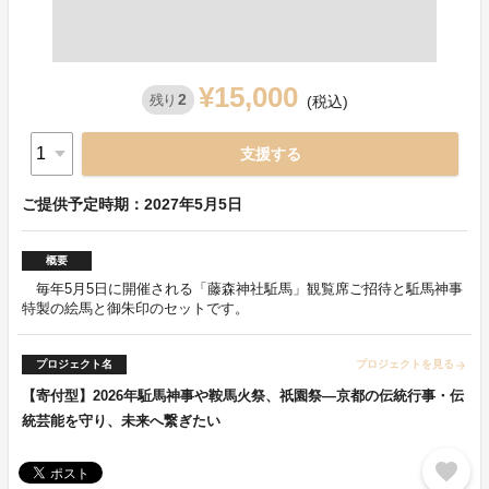
¥15,000
2
残り
(税込)
支援する
ご提供予定時期：2027年5月5日
概要
毎年5月5日に開催される「藤森神社駈馬」観覧席ご招待と駈馬神事
特製の絵馬と御朱印のセットです。
プロジェクト名
プロジェクトを見る
arrow_forward
【寄付型】2026年駈馬神事や鞍馬火祭、祇園祭―京都の伝統行事・伝
統芸能を守り、未来へ繋ぎたい
favorite