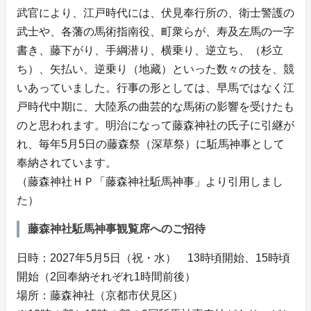
武官により、江戸時代には、伏見奉行所の、衛士警護の
武士や、各藩の馬術指南役、町衆らが、寿及左馬の一字
書き、藤下がり、手綱潜り、横乗り、逆立ち、（杉立
ち）、矢払い、逆乗り（地藏）といった数々の技を、競
いあっていました。行事の形としては、早馬ではなく江
戸時代中期に、大陸系の曲芸的な馬術の影響を受けたも
のと思われます。明治になって藤森神社の氏子に引継が
れ、毎年5月5日の藤森祭（深草祭）に駈馬神事として
奉納されています。
（藤森神社ＨＰ「藤森神社駈馬神事」より引用しまし
た）
藤森神社駈馬神事観覧席へのご招待
日時：2027年5月5日（祝・水） 13時頃開始、15時頃
開始（2回奉納それぞれ1時間前後）
場所：藤森神社（京都市伏見区）