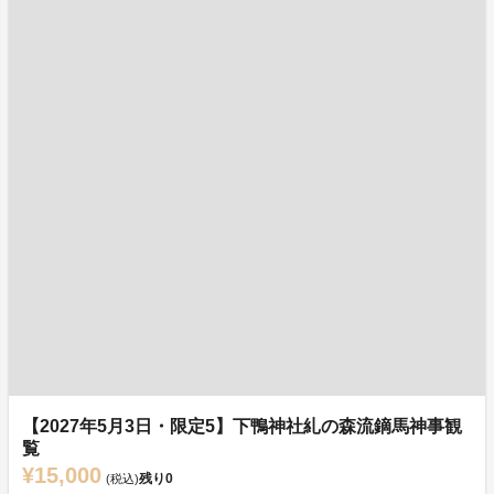
【2027年5月3日・限定5】下鴨神社糺の森流鏑馬神事観
覧
¥15,000
残り
0
(税込)