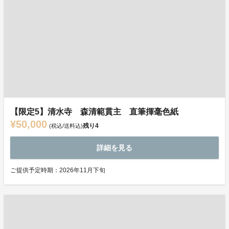
【限定5】清水寺 森清範貫主 直筆揮毫色紙
¥50,000
残り
4
(税込/送料込)
詳細を見る
ご提供予定時期：2026年11月下旬