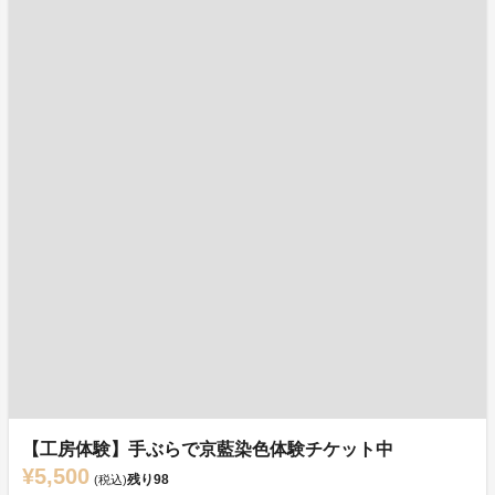
【工房体験】手ぶらで京藍染色体験チケット中
¥5,500
残り
98
(税込)