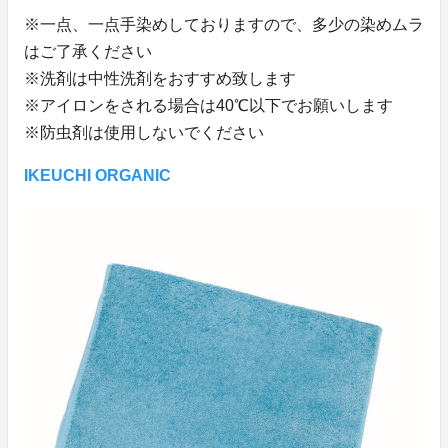
※一点、一点手染めしておりますので、多少の染めムラ
はご了承ください
※洗剤は中性洗剤をおすすめ致します
※アイロンをされる場合は40℃以下でお願いします
※防虫剤は使用しないでください
IKEUCHI ORGANIC