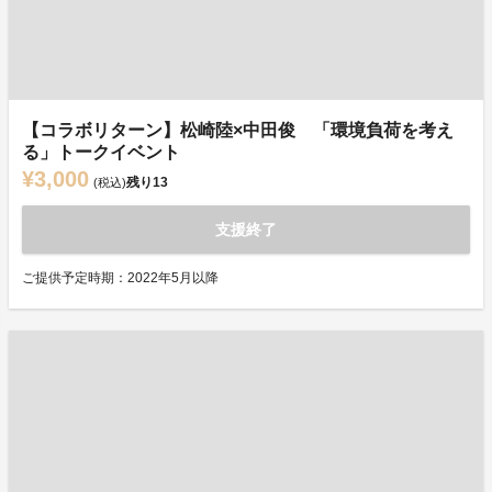
【コラボリターン】松崎陸×中田俊 「環境負荷を考え
る」トークイベント
¥3,000
残り
13
(税込)
支援終了
ご提供予定時期：2022年5月以降