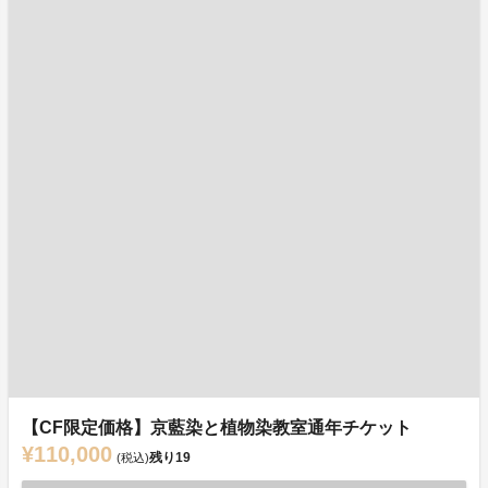
【CF限定価格】京藍染と植物染教室通年チケット
¥110,000
残り
19
(税込)