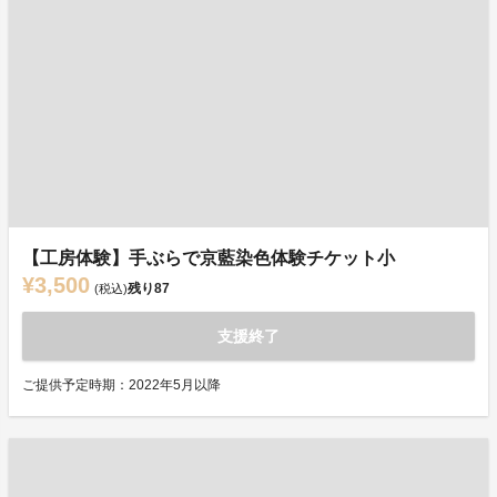
【工房体験】手ぶらで京藍染色体験チケット小
¥3,500
残り
87
(税込)
支援終了
ご提供予定時期：2022年5月以降