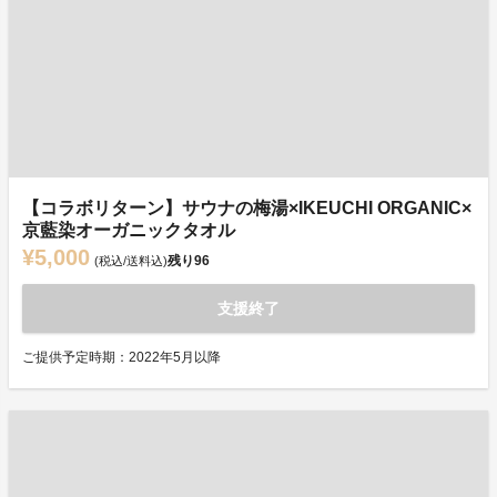
【コラボリターン】サウナの梅湯×IKEUCHI ORGANIC×
京藍染オーガニックタオル
¥5,000
残り
96
(税込/送料込)
支援終了
ご提供予定時期：2022年5月以降