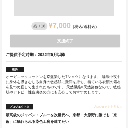
¥7,000
18
残り
(税込/送料込)
支援終了
ご提供予定時期：2022年5月以降
概要
オーガニックコットンを京藍染したTシャツになります。 睡眠中夜中
に身体を掻きむしる自身の敏感肌に疑問を持ち、着ている衣類の素材
を見つめ直して生まれたものです。 天然繊維×天然染色なので、敏感
肌やアトピー性皮膚炎の方にも安心しておすすめします。
プロジェクト名
プロジェクトを見る
arrow_forward
最高級のジャパン・ブルーを次世代へ。京都・大原野に誰でも「京
藍」に触れられる染色工房を建てたい