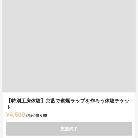
【特別工房体験】京藍で蜜蝋ラップを作ろう体験チケッ
ト
¥4,500
残り
89
(税込)
支援終了