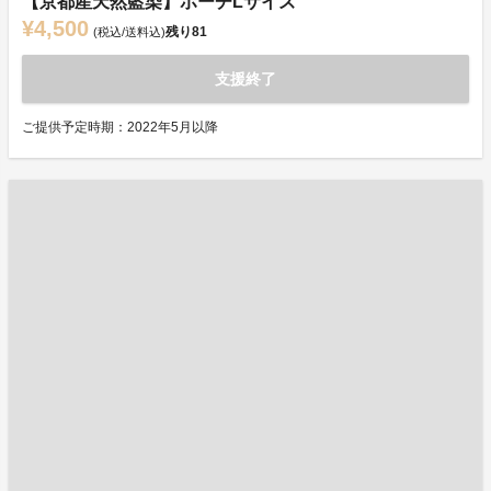
【京都産天然藍染】ポーチLサイズ
¥4,500
残り
81
(税込/送料込)
支援終了
ご提供予定時期：2022年5月以降