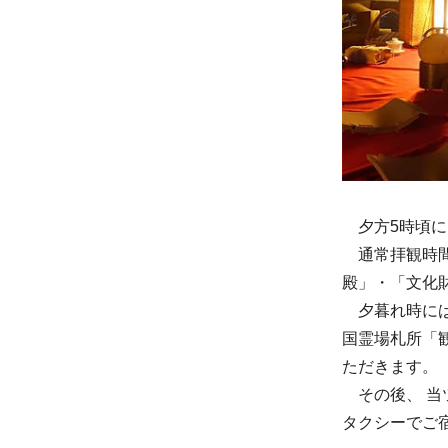
夕方5時頃に
通常拝観時間
殿」・「文化
夕暮れ時には
国霊場札所「
ただきます。
その後、 当
タクシーでご