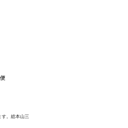
り便
ます。総本山三