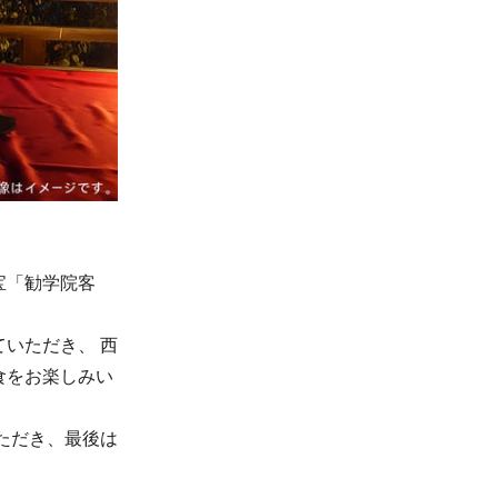
宝「勧学院客
いただき、 西
食をお楽しみい
ただき、最後は