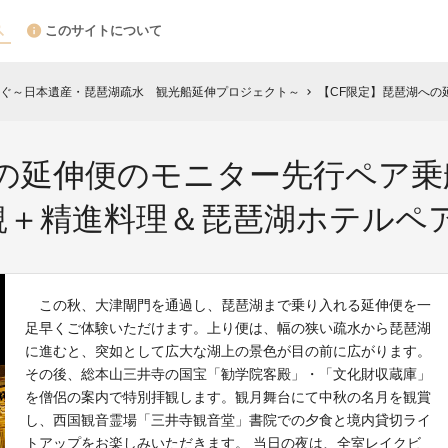
このサイトについて
ぐ～日本遺産・琵琶湖疏水 観光船延伸プロジェクト～
【CF限定】琵琶湖への延伸便のモニタ
chevron_right
への延伸便のモニター先行ペア乗
観＋精進料理＆琵琶湖ホテルペ
この秋、大津閘門を通過し、琵琶湖まで乗り入れる延伸便を一
足早くご体験いただけます。上り便は、幅の狭い疏水から琵琶湖
に進むと、突如として広大な湖上の景色が目の前に広がります。
その後、総本山三井寺の国宝「勧学院客殿」・「文化財収蔵庫」
を僧侶の案内で特別拝観します。観月舞台にて中秋の名月を観賞
し、西国観音霊場「三井寺観音堂」書院での夕食と境内貸切ライ
トアップをお楽しみいただきます。 当日の夜は、全室レイクビ