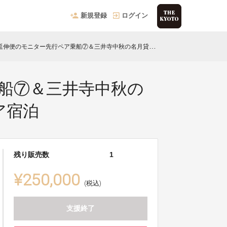
新規登録
ログイン
ー先行ペア乗船⑦＆三井寺中秋の名月貸切夜間特別拝観＋精進料理＆琵琶湖ホテルペア宿泊
船⑦＆三井寺中秋の
ア宿泊
残り販売数
1
¥250,000
(税込)
支援終了