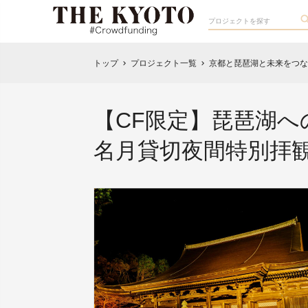
トップ
プロジェクト一覧
京都と琵琶湖と未来をつな
chevron_right
chevron_right
【CF限定】琵琶湖
名月貸切夜間特別拝