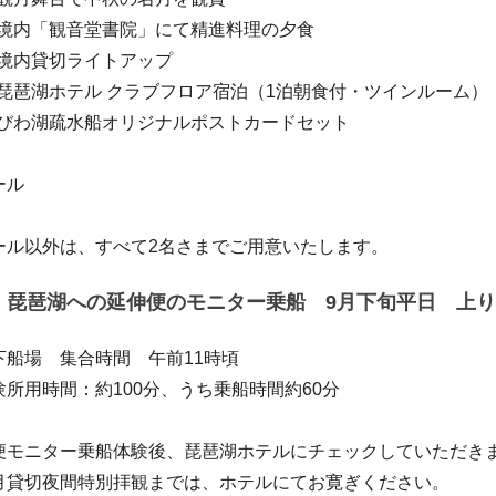
】境内「観音堂書院」にて精進料理の夕食
】境内貸切ライトアップ
】琵琶湖ホテル クラブフロア宿泊（1泊朝食付・ツインルーム）
】びわ湖疏水船オリジナルポストカードセット
ール
ール以外は、すべて2名さまでご用意いたします。
】琵琶湖への延伸便のモニター乗船 9月下旬平日 上
下船場 集合時間 午前11時頃
所用時間：約100分、うち乗船時間約60分
モニター乗船体験後、琵琶湖ホテルにチェックしていただき
月貸切夜間特別拝観までは、ホテルにてお寛ぎください。