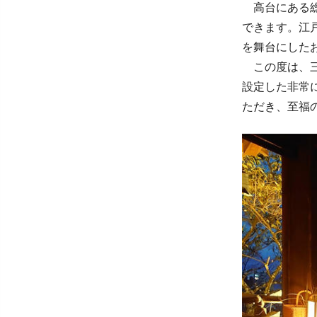
高台にある総
できます。江
を舞台にした
この度は、三
設定した非常
ただき、至福