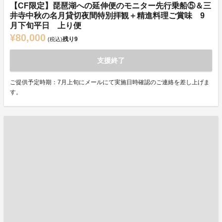
【CF限定】琵琶湖への延伸便のモニター先行乗船⑤＆三
井寺中秋の名月貸切夜間特別拝観＋精進料理ご賞味 9
月下旬平日 上り便
¥80,000
残り
9
(税込)
支援終了
ご提供予定時期：7月上旬にメールにて実施日時確認のご連絡を差し上げま
す。