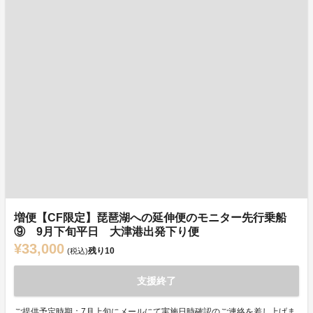
増便【CF限定】琵琶湖への延伸便のモニター先行乗船
⑨ 9月下旬平日 大津港出発下り便
¥33,000
残り
10
(税込)
支援終了
ご提供予定時期：7月上旬にメールにて実施日時確認のご連絡を差し上げま