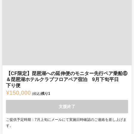
【CF限定】琵琶湖への延伸便のモニター先行ペア乗船⑥
＆琵琶湖ホテルクラブフロアペア宿泊 9月下旬平日
下り便
¥150,000
残り
1
(税込)
支援終了
ご提供予定時期：7月上旬にメールにて実施日時確認のご連絡を差し上げま
す。