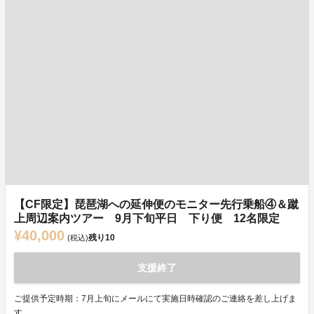
【CF限定】琵琶湖への延伸便のモニター先行乗船④＆蹴
上周辺案内ツアー 9月下旬平日 下り便 12名限定
¥40,000
残り
10
(税込)
支援終了
ご提供予定時期：7月上旬にメールにて実施日時確認のご連絡を差し上げま
す。