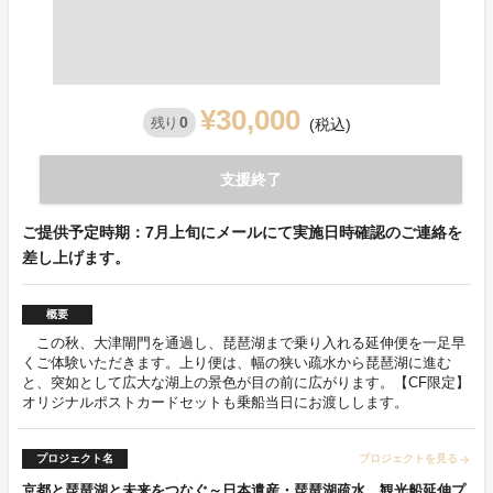
¥30,000
0
残り
(税込)
支援終了
ご提供予定時期：7月上旬にメールにて実施日時確認のご連絡を
差し上げます。
概要
この秋、大津閘門を通過し、琵琶湖まで乗り入れる延伸便を一足早
くご体験いただきます。上り便は、幅の狭い疏水から琵琶湖に進む
と、突如として広大な湖上の景色が目の前に広がります。【CF限定】
オリジナルポストカードセットも乗船当日にお渡しします。
プロジェクト名
プロジェクトを見る
arrow_forward
京都と琵琶湖と未来をつなぐ～日本遺産・琵琶湖疏水 観光船延伸プ