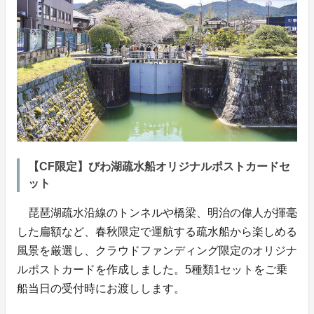
【CF限定】びわ湖疏水船オリジナルポストカードセ
ット
琵琶湖疏水沿線のトンネルや橋梁、明治の偉人が揮毫
した扁額など、春秋限定で運航する疏水船から楽しめる
風景を厳選し、クラウドファンディング限定のオリジナ
ルポストカードを作成しました。5種類1セットをご乗
船当日の受付時にお渡しします。