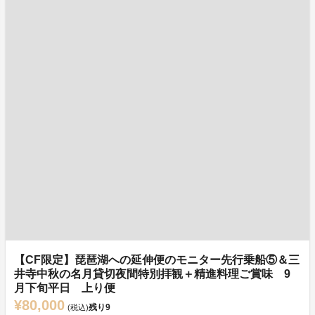
【CF限定】琵琶湖への延伸便のモニター先行乗船⑤＆三
井寺中秋の名月貸切夜間特別拝観＋精進料理ご賞味 9
月下旬平日 上り便
¥80,000
残り
9
(税込)