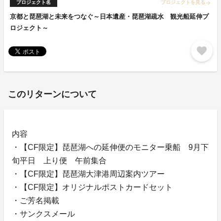
プロジェクト名
プロジェクトを見る
arrow_forward
京都と琵琶湖と未来をつなぐ～日本遺産・琵琶湖疏水 観光船延伸プ
ロジェクト～
favorite
このリターンについて
内容
・【CF限定】琵琶湖への延伸便のモニター乗船 9月下
旬平日 上り便 午前集合
・【CF限定】琵琶湖大津港周辺案内ツアー
・【CF限定】オリジナルポストカードセット
・ご芳名掲載
・サンクスメール