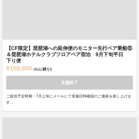
【CF限定】琵琶湖への延伸便のモニター先行ペア乗船⑥
＆琵琶湖ホテルクラブフロアペア宿泊 9月下旬平日
下り便
¥150,000
残り
1
(税込)
支援終了
ご提供予定時期：7月上旬にメールにて実施日時確認のご連絡を差し上げま
す。