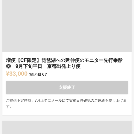
増便【CF限定】琵琶湖への延伸便のモニター先行乗船
⑧ 9月下旬平日 京都出発上り便
¥33,000
残り
7
(税込)
支援終了
ご提供予定時期：7月上旬にメールにて実施日時確認のご連絡を差し上げま
す。