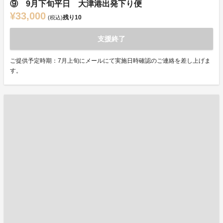
⑨ 9月下旬平日 大津港出発下り便
¥33,000
残り
10
(税込)
支援終了
ご提供予定時期：7月上旬にメールにて実施日時確認のご連絡を差し上げま
す。