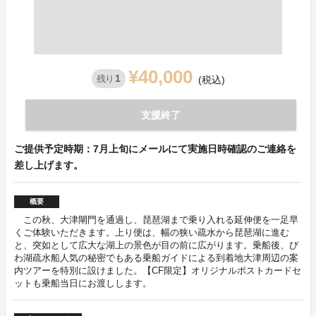
¥40,000
1
残り
(税込)
支援終了
ご提供予定時期：7月上旬にメールにて実施日時確認のご連絡を
差し上げます。
概要
この秋、大津閘門を通過し、琵琶湖まで乗り入れる延伸便を一足早
くご体験いただきます。上り便は、幅の狭い疏水から琵琶湖に進む
と、突如として広大な湖上の景色が目の前に広がります。乗船後、び
わ湖疏水船人気の秘密でもある乗船ガイドによる到着地大津周辺の案
内ツアーを特別に設けました。【CF限定】オリジナルポストカードセ
ットも乗船当日にお渡しします。