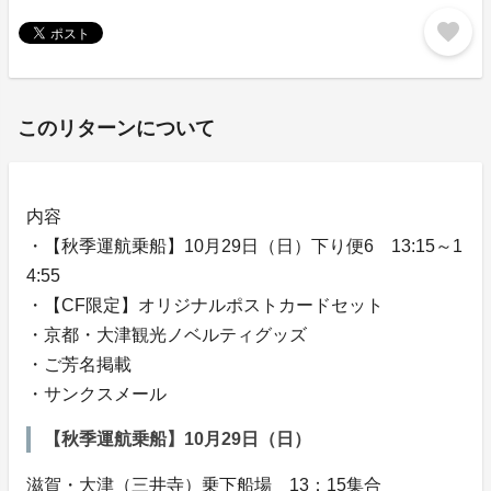
favorite
このリターンについて
内容
・【秋季運航乗船】10月29日（日）下り便6 13:15～1
4:55
・【CF限定】オリジナルポストカードセット
・京都・大津観光ノベルティグッズ
・ご芳名掲載
・サンクスメール
【秋季運航乗船】10月29日（日）
滋賀・大津（三井寺）乗下船場 13：15集合