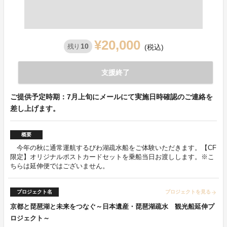
¥20,000
10
残り
(税込)
支援終了
ご提供予定時期：7月上旬にメールにて実施日時確認のご連絡を
差し上げます。
概要
今年の秋に通常運航するびわ湖疏水船をご体験いただきます。【CF
限定】オリジナルポストカードセットを乗船当日お渡しします。※こ
ちらは延伸便ではございません。
プロジェクト名
プロジェクトを見る
arrow_forward
京都と琵琶湖と未来をつなぐ～日本遺産・琵琶湖疏水 観光船延伸プ
ロジェクト～