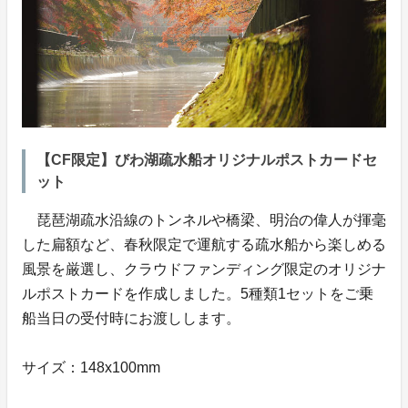
【CF限定】びわ湖疏水船オリジナルポストカードセ
ット
琵琶湖疏水沿線のトンネルや橋梁、明治の偉人が揮毫
した扁額など、春秋限定で運航する疏水船から楽しめる
風景を厳選し、クラウドファンディング限定のオリジナ
ルポストカードを作成しました。5種類1セットをご乗
船当日の受付時にお渡しします。
サイズ：148x100mm