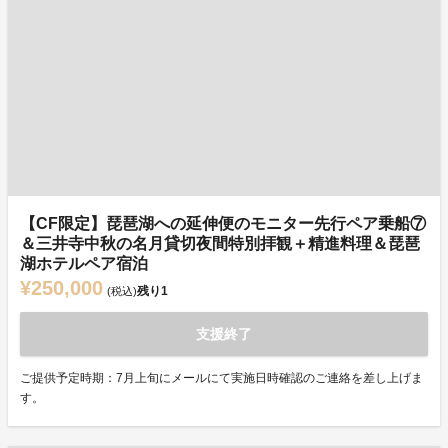
【CF限定】琵琶湖への延伸便のモニター先行ペア乗船⑦
＆三井寺中秋の名月貸切夜間特別拝観＋精進料理＆琵琶
湖ホテルペア宿泊
¥250,000
残り
1
(税込)
支援終了
ご提供予定時期：7月上旬にメールにて実施日時確認のご連絡を差し上げま
す。