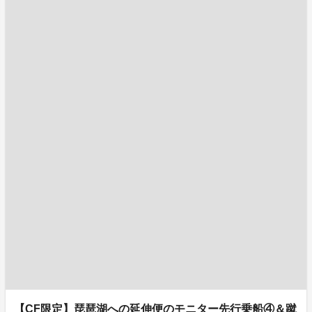
【CF限定】琵琶湖への延伸便のモニター先行乗船④＆蹴