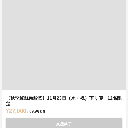
【秋季運航乗船⑥】11月23日（水・祝）下り便 12名限
定
¥27,000
残り
5
(税込)
支援終了