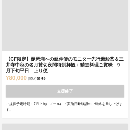
【CF限定】琵琶湖への延伸便のモニター先行乗船⑤＆三
井寺中秋の名月貸切夜間特別拝観＋精進料理ご賞味 9
月下旬平日 上り便
¥80,000
残り
9
(税込)
支援終了
ご提供予定時期：7月上旬にメールにて実施日時確認のご連絡を差し上げま
す。