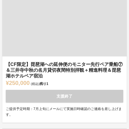
【CF限定】琵琶湖への延伸便のモニター先行ペア乗船⑦
＆三井寺中秋の名月貸切夜間特別拝観＋精進料理＆琵琶
湖ホテルペア宿泊
¥250,000
残り
1
(税込)
支援終了
ご提供予定時期：7月上旬にメールにて実施日時確認のご連絡を差し上げま
す。