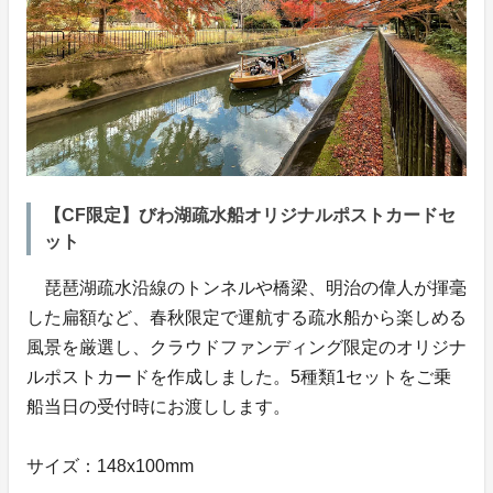
【CF限定】びわ湖疏水船オリジナルポストカードセ
ット
琵琶湖疏水沿線のトンネルや橋梁、明治の偉人が揮毫
した扁額など、春秋限定で運航する疏水船から楽しめる
風景を厳選し、クラウドファンディング限定のオリジナ
ルポストカードを作成しました。5種類1セットをご乗
船当日の受付時にお渡しします。
サイズ：148x100mm