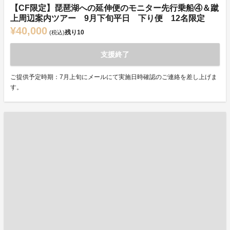
【CF限定】琵琶湖への延伸便のモニター先行乗船④＆蹴
上周辺案内ツアー 9月下旬平日 下り便 12名限定
¥40,000
残り
10
(税込)
支援終了
ご提供予定時期：7月上旬にメールにて実施日時確認のご連絡を差し上げま
す。