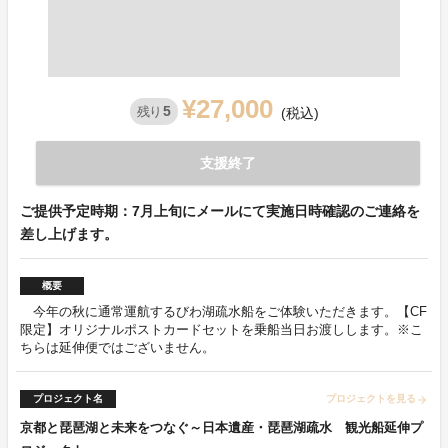
¥27,000
5
残り
(税込)
支援終了
ご提供予定時期：7月上旬にメールにて実施日時確認のご連絡を
差し上げます。
概要
今年の秋に通常運航するびわ湖疏水船をご体験いただきます。【CF
限定】オリジナルポストカードセットを乗船当日お渡しします。※こ
ちらは延伸便ではございません。
プロジェクト名
プロジェクトを見る
arrow_forward
京都と琵琶湖と未来をつなぐ～日本遺産・琵琶湖疏水 観光船延伸プ