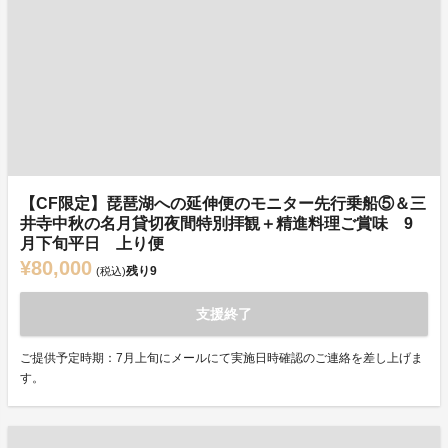
【CF限定】琵琶湖への延伸便のモニター先行乗船⑤＆三
井寺中秋の名月貸切夜間特別拝観＋精進料理ご賞味 9
月下旬平日 上り便
¥80,000
残り
9
(税込)
支援終了
ご提供予定時期：7月上旬にメールにて実施日時確認のご連絡を差し上げま
す。