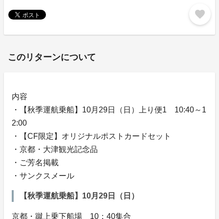
favorite
このリターンについて
内容
・【秋季運航乗船】10月29日（日）上り便1 10:40～1
2:00
・【CF限定】オリジナルポストカードセット
・京都・大津観光記念品
・ご芳名掲載
・サンクスメール
【秋季運航乗船】10月29日（日）
京都・蹴上乗下船場 10：40集合