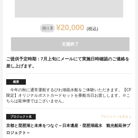
¥20,000
3
残り
(税込)
支援終了
ご提供予定時期：7月上旬にメールにて実施日時確認のご連絡を
差し上げます。
概要
今年の秋に通常運航するびわ湖疏水船をご体験いただきます。【CF
限定】オリジナルポストカードセットを乗船当日お渡しします。※こ
ちらは延伸便ではございません。
プロジェクト名
プロジェクトを見る
arrow_forward
京都と琵琶湖と未来をつなぐ～日本遺産・琵琶湖疏水 観光船延伸プ
ロジェクト～