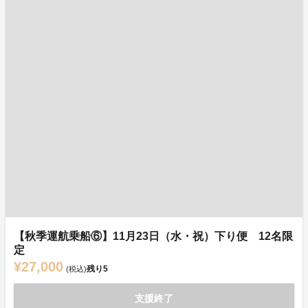
【秋季運航乗船⑥】11月23日（水・祝）下り便 12名限
定
¥27,000
残り
5
(税込)
支援終了