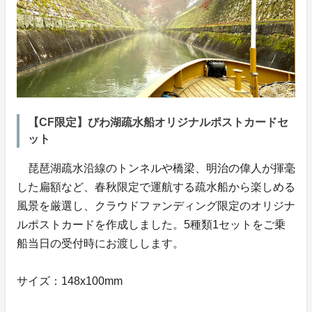
【CF限定】びわ湖疏水船オリジナルポストカードセ
ット
琵琶湖疏水沿線のトンネルや橋梁、明治の偉人が揮毫
した扁額など、春秋限定で運航する疏水船から楽しめる
風景を厳選し、クラウドファンディング限定のオリジナ
ルポストカードを作成しました。5種類1セットをご乗
船当日の受付時にお渡しします。
サイズ：148x100mm