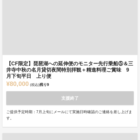
【CF限定】琵琶湖への延伸便のモニター先行乗船⑤＆三
井寺中秋の名月貸切夜間特別拝観＋精進料理ご賞味 9
月下旬平日 上り便
¥80,000
残り
9
(税込)
支援終了
ご提供予定時期：7月上旬にメールにて実施日時確認のご連絡を差し上げま
す。