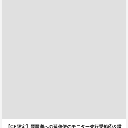
【CF限定】琵琶湖への延伸便のモニター先行乗船④＆蹴