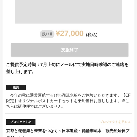
¥27,000
0
残り
(税込)
支援終了
ご提供予定時期：7月上旬にメールにて実施日時確認のご連絡を
差し上げます。
概要
今年の秋に通常運航するびわ湖疏水船をご体験いただきます。【CF
限定】オリジナルポストカードセットを乗船当日お渡しします。※こ
ちらは延伸便ではございません。
プロジェクト名
プロジェクトを見る
arrow_forward
京都と琵琶湖と未来をつなぐ～日本遺産・琵琶湖疏水 観光船延伸プ