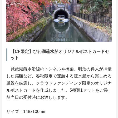
【CF限定】びわ湖疏水船オリジナルポストカードセ
ット
琵琶湖疏水沿線のトンネルや橋梁、明治の偉人が揮毫
した扁額など、春秋限定で運航する疏水船から楽しめる
風景を厳選し、クラウドファンディング限定のオリジナ
ルポストカードを作成しました。5種類1セットをご乗
船当日の受付時にお渡しします。
サイズ：148x100mm