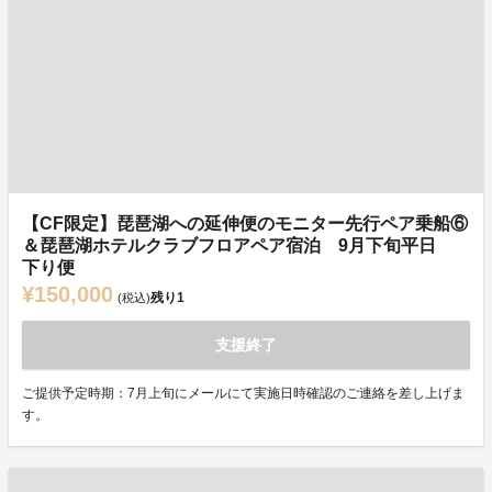
【CF限定】琵琶湖への延伸便のモニター先行ペア乗船⑥
＆琵琶湖ホテルクラブフロアペア宿泊 9月下旬平日
下り便
¥150,000
残り
1
(税込)
支援終了
ご提供予定時期：7月上旬にメールにて実施日時確認のご連絡を差し上げま
す。