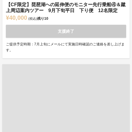
【CF限定】琵琶湖への延伸便のモニター先行乗船④＆蹴
上周辺案内ツアー 9月下旬平日 下り便 12名限定
¥40,000
残り
10
(税込)
支援終了
ご提供予定時期：7月上旬にメールにて実施日時確認のご連絡を差し上げま
す。