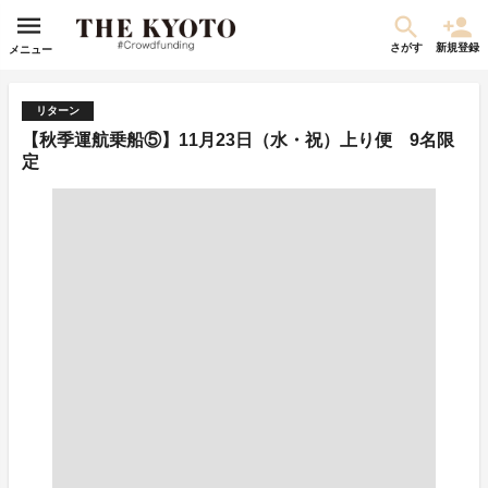
さがす
新規登録
メニュー
リターン
【秋季運航乗船⑤】11月23日（水・祝）上り便 9名限
定