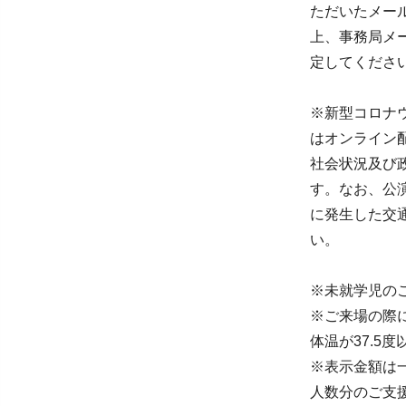
ただいたメー
上、事務局メール
定してくださ
※新型コロナ
はオンライン
社会状況及び
す。なお、公
に発生した交
い。
※未就学児の
※ご来場の際
体温が37.5
※表示金額は
人数分のご支