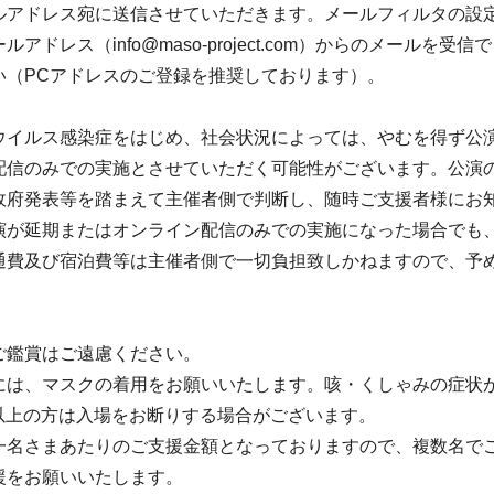
ルアドレス宛に送信させていただきます。メールフィルタの設
アドレス（info@maso-project.com）からのメールを受
い（PCアドレスのご登録を推奨しております）。
ウイルス感染症をはじめ、社会状況によっては、やむを得ず公
配信のみでの実施とさせていただく可能性がございます。公演
政府発表等を踏まえて主催者側で判断し、随時ご支援者様にお
演が延期またはオンライン配信のみでの実施になった場合でも
通費及び宿泊費等は主催者側で一切負担致しかねますので、予
ご鑑賞はご遠慮ください。
には、マスクの着用をお願いいたします。咳・くしゃみの症状
度以上の方は入場をお断りする場合がございます。
一名さまあたりのご支援金額となっておりますので、複数名で
援をお願いいたします。