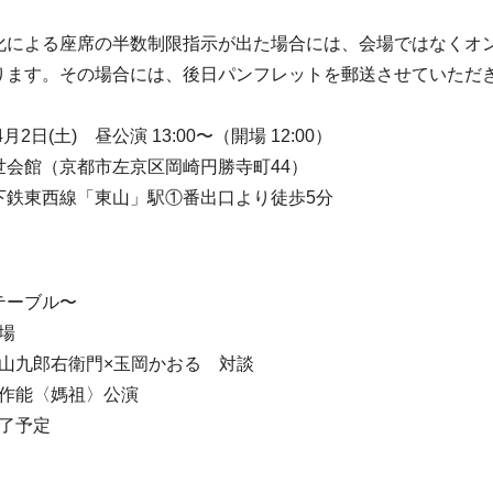
による座席の半数制限指示が出た場合には、会場ではなくオ
ります。その場合には、後日パンフレットを郵送させていただ
月2日(土) 昼公演 13:00〜（開場 12:00）
世会館（京都市左京区岡崎円勝寺町44）
下鉄東西線「東山」駅①番出口より徒歩5分
テーブル〜
場
片山九郎右衛門×玉岡かおる 対談
新作能〈媽祖〉公演
終了予定