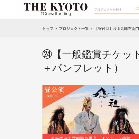
トップ
プロジェクト一覧
【寄付型】片山九郎右衛門
chevron_right
chevron_right
㉔【一般鑑賞チケッ
＋パンフレット）