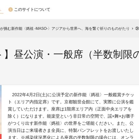
このサイトについて
が挑む新作能〈媽祖 -MASO-〉アジアから世界へ、海を繋ぐ祈りのものがたり
㉔
chevron_right
ト】昼公演・一般席（半数制限
2022年4月2日(土)に公演予定の新作能〈媽祖〉一般鑑賞チケッ
ト（エリア内指定席）です。京都観世会館にて、実際に公演を鑑
賞していただけます。座席は1階席エリア内（正面中央エリアを
除く）になります。能楽堂という非日常の空間で、謡×舞×お囃子
がつくり出す新作能〈媽祖〉の世界をご堪能ください。また、公
演当日はご来場者さま全員に、特製パンフレットをお渡しいたし
ます。※感染状況悪化による座席の半数制限の場合には、オンラ