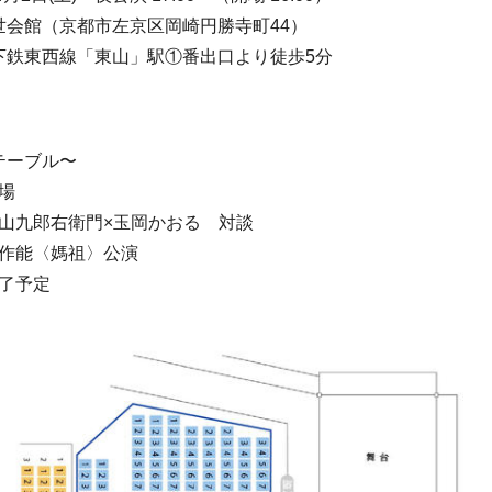
世会館（京都市左京区岡崎円勝寺町44）
下鉄東西線「東山」駅①番出口より徒歩5分
テーブル〜
場
片山九郎右衛門×玉岡かおる 対談
新作能〈媽祖〉公演
終了予定