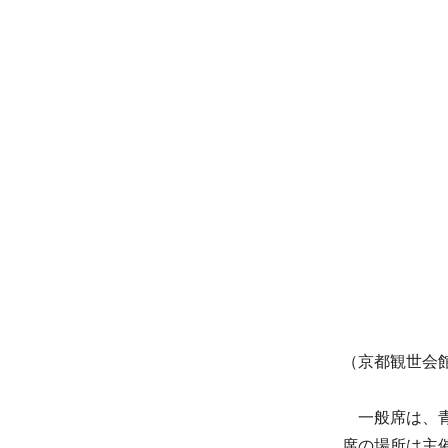
（京都観世会館
一般席は、青
席の場所は主