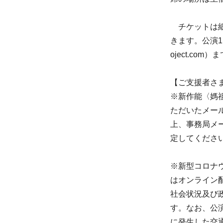
チケットは紙
きます。公演1
oject.co
【ご支援者さ
※新作能〈媽
ただいたメー
上、事務局メール
定してくださ
※新型コロナ
はオンライン
社会状況及び
す。なお、公
に発生した交