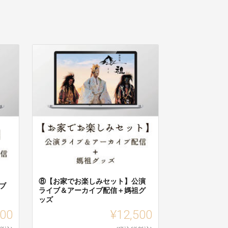
⑧【お家でお楽しみセット】公演
ブ
ライブ＆アーカイブ配信＋媽祖グ
ッズ
500
¥12,500