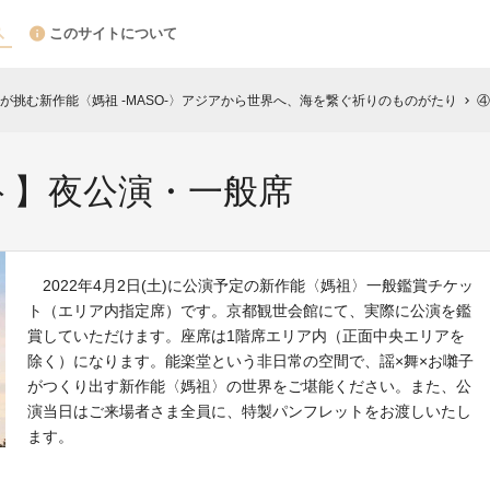
このサイトについて
が挑む新作能〈媽祖 -MASO-〉アジアから世界へ、海を繋ぐ祈りのものがたり
④
chevron_right
ト】夜公演・一般席
2022年4月2日(土)に公演予定の新作能〈媽祖〉一般鑑賞チケッ
ト（エリア内指定席）です。京都観世会館にて、実際に公演を鑑
賞していただけます。座席は1階席エリア内（正面中央エリアを
除く）になります。能楽堂という非日常の空間で、謡×舞×お囃子
がつくり出す新作能〈媽祖〉の世界をご堪能ください。また、公
演当日はご来場者さま全員に、特製パンフレットをお渡しいたし
ます。