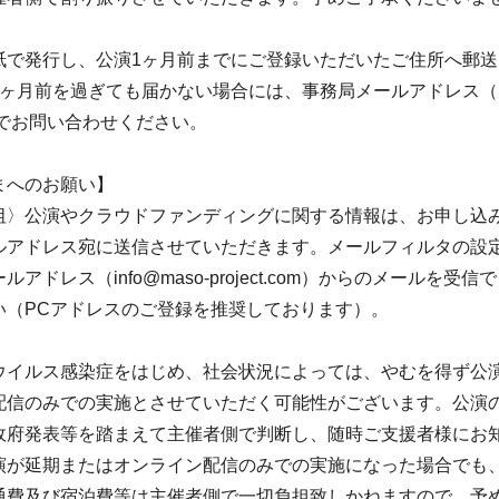
で発行し、公演1ヶ月前までにご登録いただいたご住所へ郵送
ヶ月前を過ぎても届かない場合には、事務局メールアドレス（info
m）までお問い合わせください。
まへのお願い】
祖〉公演やクラウドファンディングに関する情報は、お申し込
ルアドレス宛に送信させていただきます。メールフィルタの設
アドレス（info@maso-project.com）からのメールを受
い（PCアドレスのご登録を推奨しております）。
ウイルス感染症をはじめ、社会状況によっては、やむを得ず公
配信のみでの実施とさせていただく可能性がございます。公演
政府発表等を踏まえて主催者側で判断し、随時ご支援者様にお
演が延期またはオンライン配信のみでの実施になった場合でも
通費及び宿泊費等は主催者側で一切負担致しかねますので、予