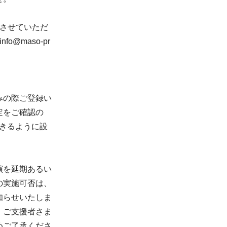
させていただ
@maso-pr
みの際ご登録い
定をご確認の
信できるように設
演を延期あるい
の実施可否は、
知らせいたしま
、ご支援者さま
めご了承くださ