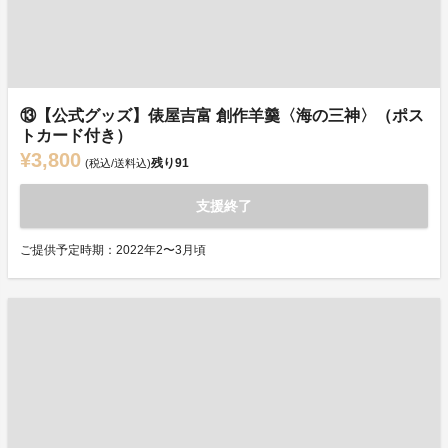
⑬【公式グッズ】俵屋吉富 創作羊羹〈海の三神〉（ポス
トカード付き）
¥3,800
残り
91
(税込/送料込)
支援終了
ご提供予定時期：2022年2〜3月頃