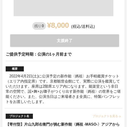
¥8,000
0
残り
(税込/送料込)
支援終了
ご提供予定時期：公演の1ヶ月前まで
概要
2022年4月2日(土)に公演予定の新作能〈媽祖〉お手軽鑑賞チケット
（エリア内指定席）です。京都観世会館にて、実際に公演を鑑賞して
いただけます。座席は2階席エリア内になります。能楽堂という非日
常の空間で、謡×舞×お囃子がつくり出す新作能〈媽祖〉の世界をご堪
能ください。また、公演当日はご来場者さま全員に、特製パンフレッ
トをお渡しいたします。
プロジェクト名
プロジェクトを見る
arrow_forward
【寄付型】片山九郎右衛門が挑む新作能〈媽祖 -MASO-〉アジアから