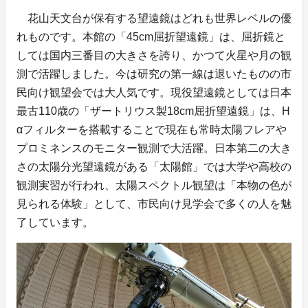
花山天文台が保有する望遠鏡はどれも世界レベルの優
れものです。本館の「45cm屈折望遠鏡」は、屈折鏡と
しては国内三番目の大きさを誇り、かつて火星や月の観
測で活躍しました。今は研究の第一線は退いたものの市
民向け観望会では大人気です。現役望遠鏡としては日本
最古110歳の「ザートリウス製18cm屈折望遠鏡」は、H
αフィルターを搭載することで現在も常時太陽フレアや
プロミネンスのモニター観測で大活躍。日本第二の大き
さの太陽分光望遠鏡がある「太陽館」では大学や高校の
観測実習が行われ、太陽スペクトル観望は「本物の色が
見られる体験」として、市民向け見学会で多くの人を魅
了しています。