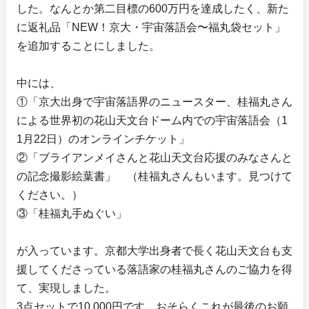
した。なんとか第二目標の600万円を達成したく、新た
に返礼品「NEW！京大・宇宙落語会〜福丸袋セット」
を追加することにしました。
中には、
①「京大出身で宇宙落語界のニュースター、桂福丸さん
による世界初の花山天文台ドーム内での宇宙落語会（1
1月22日）のオンラインチケット」
②「ブライアンメイさんと花山天文台応援のみなさんと
の記念撮影絵葉書」 （桂福丸さんもいます。見つけて
ください。）
③「桂福丸手ぬぐい」
が入っています。京都大学出身者で長く花山天文台も支
援してくださっている落語家の桂福丸さんのご協力を得
て、実現しました。
3点セットで10,000円です。おそらくこれが最後のお願