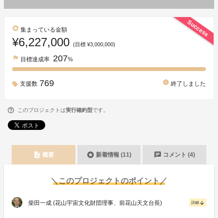
Success
stars
集まっている金額
¥6,227,000
(目標 ¥3,000,000)
207
flag
目標達成率
%
769
watch_later
支援数
終了しました
このプロジェクトは
実行確約型
です。
description
stars
chat
概要
新着情報 (11)
コメント (4)
＼このプロジェクトのポイント／
柴田一成 (花山宇宙文化財団理事、前花山天文台長)
arrow_downward
詳細