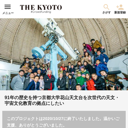
さがす
新規登録
メニュー
91年の歴史を持つ京都大学花山天文台を次世代の天文・
宇宙文化教育の拠点にしたい
このプロジェクトは2020/10/27に終了いたしました。温かいご
支援、ありがとうございました。