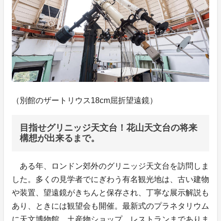
（別館のザートリウス18cm屈折望遠鏡）
目指せグリニッジ天文台！花山天文台の将来
構想が出来るまで。
ある年、ロンドン郊外のグリニッジ天文台を訪問しま
した。多くの見学者でにぎわう有名観光地は、古い建物
や装置、望遠鏡がきちんと保存され、丁寧な展示解説も
あり、ときには観望会も開催。最新式のプラネタリウム
に天文博物館、土産物ショップ、レストランまでありま