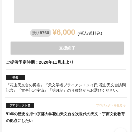
¥6,000
9760
残り
(税込/送料込)
支援終了
ご提供予定時期：2020年11月末より
概要
『花山天文台の勇姿』『天文学者ブライアン・メイ氏 花山天文台訪問
記念』『古事記と宇宙』『明月記』の４種類からお選びください。
プロジェクト名
プロジェクトを見る
arrow_forward
91年の歴史を持つ京都大学花山天文台を次世代の天文・宇宙文化教育
の拠点にしたい