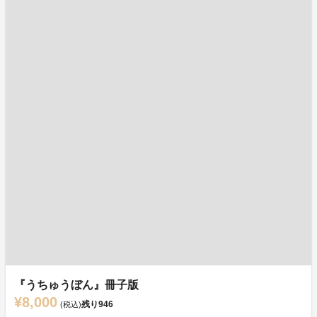
『うちゅうぼん』冊子版
¥8,000
残り
946
(税込)