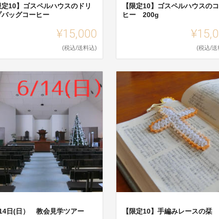
限定10】ゴスペルハウスのドリ
【限定10】ゴスペルハウスの
プバッグコーヒー
ヒー 200g
¥15,000
¥15,
(税込/送料込)
(税込/送
14日(日） 教会見学ツアー
【限定10】手編みレースの栞