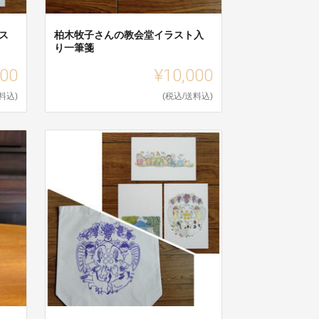
ス
柏木牧子さんの教会堂イラスト入
り一筆箋
000
¥10,000
料込)
(税込/送料込)