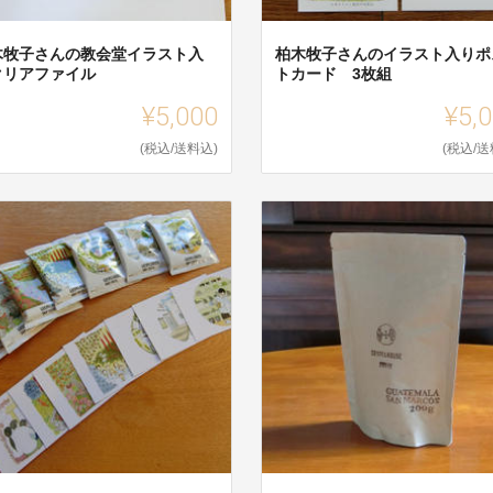
木牧子さんの教会堂イラスト入
柏木牧子さんのイラスト入りポ
クリアファイル
トカード 3枚組
¥5,000
¥5,
(税込/送料込)
(税込/送