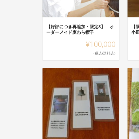
【好評につき再追加・限定3】 オ
【
ーダーメイド麦わら帽子
小
¥100,000
(税込/送料込)