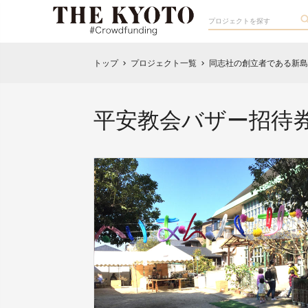
トップ
プロジェクト一覧
同志社の創立者である新島
chevron_right
chevron_right
平安教会バザー招待