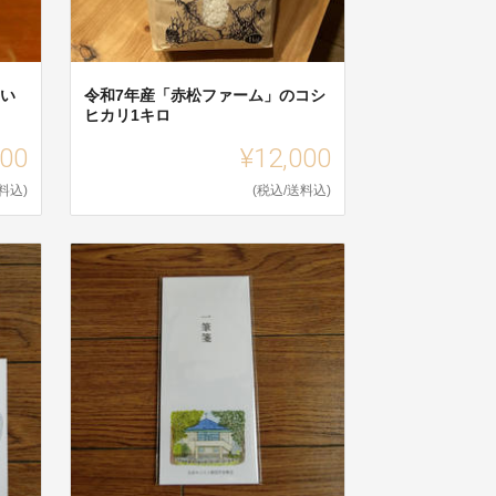
てい
令和7年産「赤松ファーム」のコシ
ヒカリ1キロ
000
¥12,000
料込)
(税込/送料込)