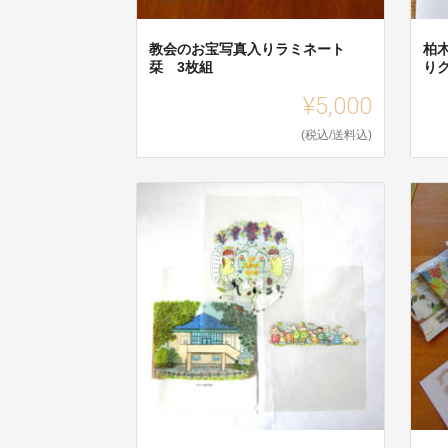
教会のお宝写真入りラミネート
柏
栞 3枚組
り
¥5,000
(税込/送料込)