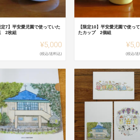
限定7】平安愛児園で使っていた
【限定10】平安愛児園で使っ
皿 2枚組
たカップ 2個組
¥5,000
¥5,
(税込/送料込)
(税込/送