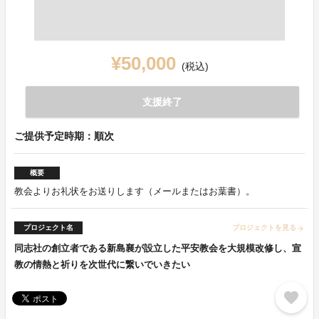
¥50,000
(税込)
支援終了
ご提供予定時期：順次
概要
教会よりお礼状をお送りします（メールまたはお葉書）。
プロジェクト名
プロジェクトを見る
arrow_forward
同志社の創立者である新島襄が設立した平安教会を大規模改修し、宣
教の情熱と祈りを次世代に繋いでいきたい
favorite