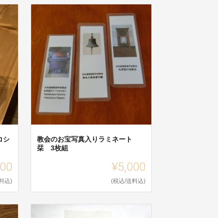
コシ
教会のお宝写真入りラミネート
栞 3枚組
000
¥5,000
料込)
(税込/送料込)