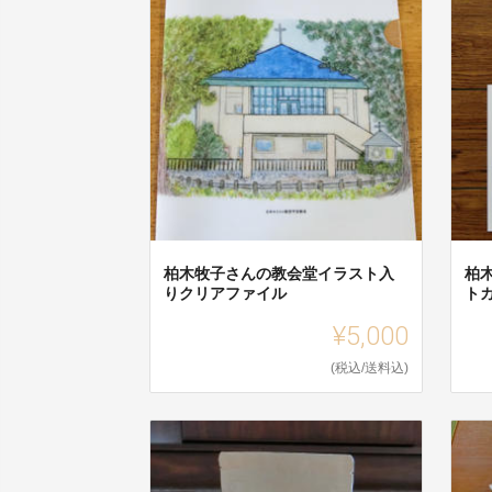
柏木牧子さんの教会堂イラスト入
柏
りクリアファイル
ト
¥5,000
(税込/送料込)