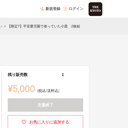
新規登録
ログイン
い
【限定7】平安愛児園で使っていた小皿 2枚組
chevron_right
残り販売数
1
¥5,000
(税込/送料込)
支援終了
お気に入りに追加する