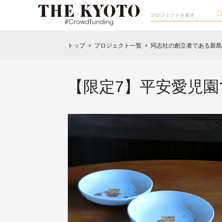
トップ
プロジェクト一覧
同志社の創立者である新島
chevron_right
chevron_right
【限定7】平安愛児園