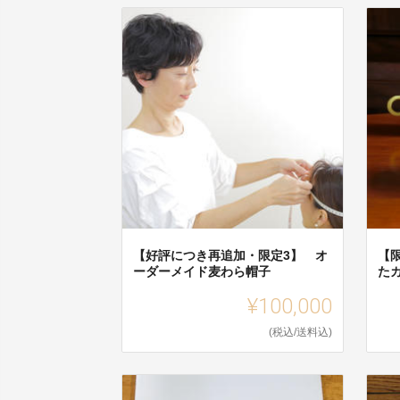
【好評につき再追加・限定3】 オ
【
ーダーメイド麦わら帽子
た
¥100,000
(税込/送料込)