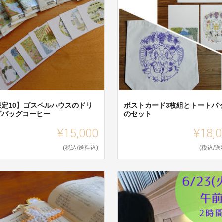
限定10】ゴスペルハウスのドリ
ポストカード3枚組とトートバ
プバッグコーヒー
のセット
¥15,000
¥18,
(税込/送料込)
(税込/送