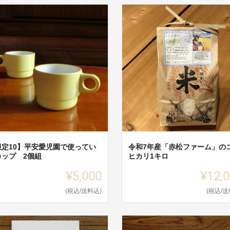
限定10】平安愛児園で使ってい
令和7年産「赤松ファーム」の
カップ 2個組
ヒカリ1キロ
¥5,000
¥12,
(税込/送料込)
(税込/送