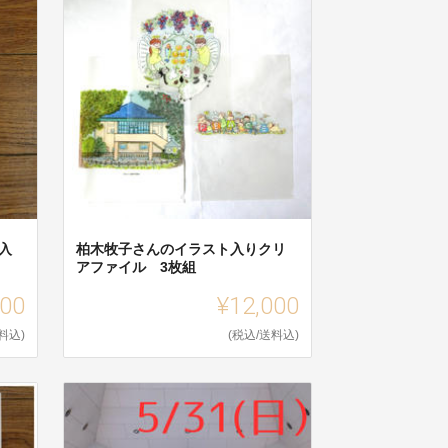
入
柏木牧子さんのイラスト入りクリ
アファイル 3枚組
000
¥12,000
料込)
(税込/送料込)