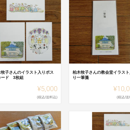
木牧子さんのイラスト入りポス
柏木牧子さんの教会堂イラスト
カード 3枚組
り一筆箋
¥5,000
¥10,
(税込/送料込)
(税込/送