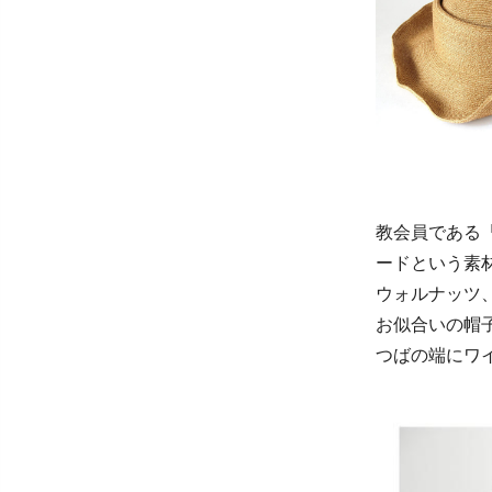
教会員である
ードという素
ウォルナッツ
お似合いの帽
つばの端にワ