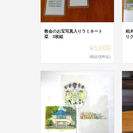
教会のお宝写真入りラミネート
柏
栞 3枚組
り
¥5,000
(税込/送料込)