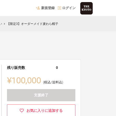
新規登録
ログイン
い
【限定3】オーダーメイド麦わら帽子
chevron_right
残り販売数
0
¥100,000
(税込/送料込)
支援終了
お気に入りに追加する