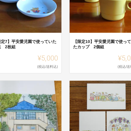
限定7】平安愛児園で使っていた
【限定10】平安愛児園で使っ
皿 2枚組
たカップ 2個組
¥5,000
¥5,
(税込/送料込)
(税込/送