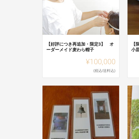
【好評につき再追加・限定3】 オ
【
ーダーメイド麦わら帽子
小
¥100,000
(税込/送料込)