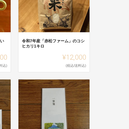
てい
令和7年産「赤松ファーム」のコシ
ヒカリ1キロ
000
¥12,000
料込)
(税込/送料込)