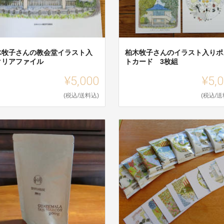
木牧子さんの教会堂イラスト入
柏木牧子さんのイラスト入りポ
クリアファイル
トカード 3枚組
¥5,000
¥5,
(税込/送料込)
(税込/送