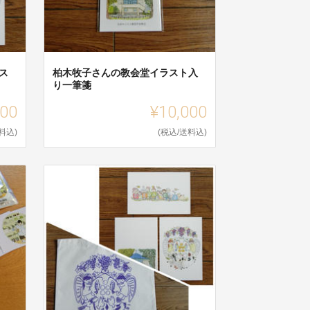
ス
柏木牧子さんの教会堂イラスト入
り一筆箋
000
¥10,000
料込)
(税込/送料込)