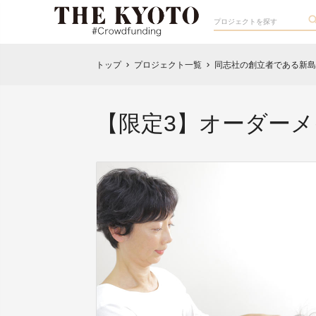
トップ
プロジェクト一覧
同志社の創立者である新島
chevron_right
chevron_right
【限定3】オーダー