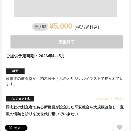
¥5,000
82
残り
(税込/送料込)
支援終了
ご提供予定時期：2026年4～5月
概要
改修後の教会堂が、柏木牧子さんのオリジナルイラストで描かれてい
ます。
プロジェクト名
プロジェクトを見る
arrow_forward
同志社の創立者である新島襄が設立した平安教会を大規模改修し、宣
教の情熱と祈りを次世代に繋いでいきたい
favorite