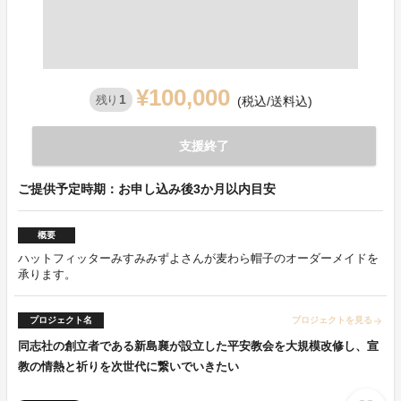
¥100,000
1
残り
(税込/送料込)
支援終了
ご提供予定時期：お申し込み後3か月以内目安
概要
ハットフィッターみすみみずよさんが麦わら帽子のオーダーメイドを
承ります。
プロジェクト名
プロジェクトを見る
arrow_forward
同志社の創立者である新島襄が設立した平安教会を大規模改修し、宣
教の情熱と祈りを次世代に繋いでいきたい