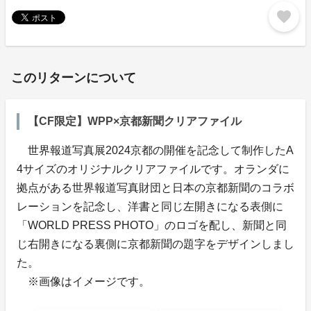
favorite
このリターンについて
【CF限定】WPP×京都新聞クリアファイル
世界報道写真展2024京都の開催を記念して制作したA
4サイズのオリジナルクリアファイルです。オランダに
拠点がある世界報道写真財団と日本の京都新聞のコラボ
レーションを記念し、洋書と同じ左開きになる表側に
「WORLD PRESS PHOTO」のロゴを配し、新聞と同
じ右開きになる裏側に京都新聞の題字をデザインしまし
た。
※画像はイメージです。