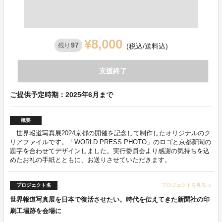
¥8,000
97
残り
(税込/送料込)
支援終了
ご提供予定時期：2025年6月まで
概要
世界報道写真展2024京都の開催を記念して制作したオリジナルのク
リアファイルです。「WORLD PRESS PHOTO」のロゴと京都新聞の
題字を合わせてデザインしました。実行委員会より感謝の気持ちを込
めたお礼の手紙とともに、お送りさせていただきます。
プロジェクト名
プロジェクトを見る
arrow_forward
世界報道写真展を日本で復活させたい。時代を伝えてきた新聞社の印
刷工場跡を会場に