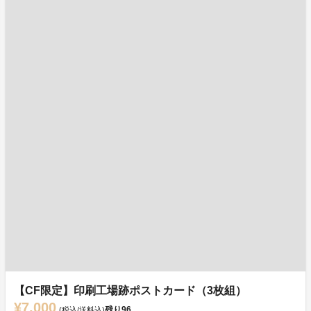
【CF限定】印刷工場跡ポストカード（3枚組）
¥7,000
残り
96
(税込/送料込)