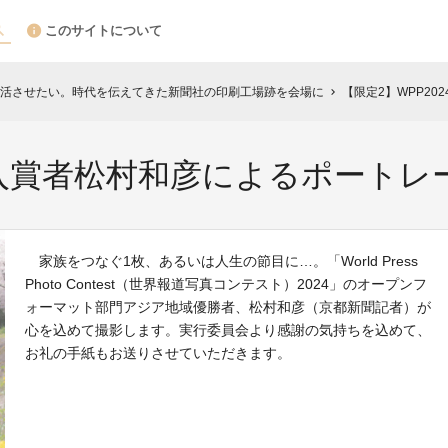
このサイトについて
活させたい。時代を伝えてきた新聞社の印刷工場跡を会場に
【限定2】WPP2
chevron_right
24入賞者松村和彦によるポートレ
家族をつなぐ1枚、あるいは人生の節目に…。「World Press
Photo Contest（世界報道写真コンテスト）2024」のオープンフ
ォーマット部門アジア地域優勝者、松村和彦（京都新聞記者）が
心を込めて撮影します。実行委員会より感謝の気持ちを込めて、
お礼の手紙もお送りさせていただきます。