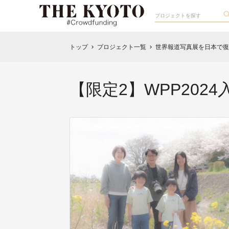
トップ
プロジェクト一覧
世界報道写真展を日本で復
chevron_right
chevron_right
【限定2】WPP20