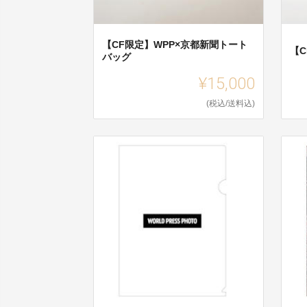
【CF限定】WPP×京都新聞トート
【
バッグ
¥15,000
(税込/送料込)