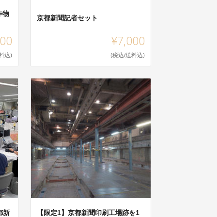
作物
京都新聞記者セット
000
¥7,000
料込)
(税込/送料込)
都新
【限定1】京都新聞印刷工場跡を1