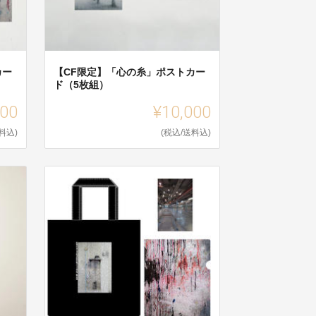
カー
【CF限定】「心の糸」ポストカー
ド（5枚組）
000
¥10,000
料込)
(税込/送料込)