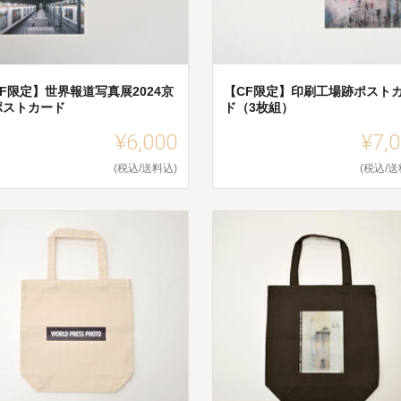
F限定】世界報道写真展2024京
【CF限定】印刷工場跡ポスト
ポストカード
ド（3枚組）
¥6,000
¥7,
(税込/送料込)
(税込/送