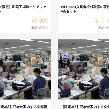
CF限定】印刷工場跡クリアファ
WPP2024入賞者松村和彦の著
ル
4点セット
¥8,000
¥15,
(税込/送料込)
(税込/送
限定3組】記者が案内する京都新
【限定3組】記者が案内する京