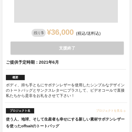
¥36,000
5
残り
(税込/送料込)
支援終了
ご提供予定時期：2021年6月
概要
ボディ、持ち手ともにサボテンレザーを使用したシンプルなデザイン
のトートバッグとサンクスレターにプラスして、ビデオコールで直接
私たちから是非をお礼をさせて下さい！
プロジェクト名
プロジェクトを見る
arrow_forward
使う人、地球、そして生産者も幸せにする新しい素材サボテンレザー
を使ったoffsaitのトートバッグ