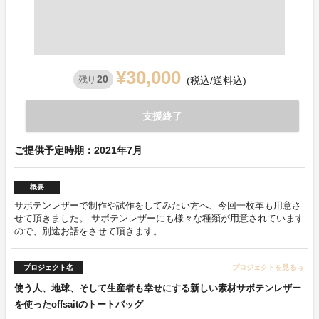
¥30,000
20
残り
(税込/送料込)
支援終了
ご提供予定時期：2021年7月
概要
サボテンレザーで制作や試作をしてみたい方へ、今回一枚革も用意さ
せて頂きました。 サボテンレザーにも様々な種類が用意されています
ので、別途お話をさせて頂きます。
プロジェクト名
プロジェクトを見る
arrow_forward
使う人、地球、そして生産者も幸せにする新しい素材サボテンレザー
を使ったoffsaitのトートバッグ