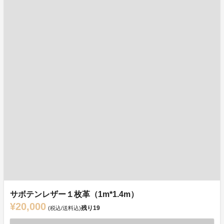
サボテンレザー１枚革（1m*1.4m）
¥20,000
残り
19
(税込/送料込)