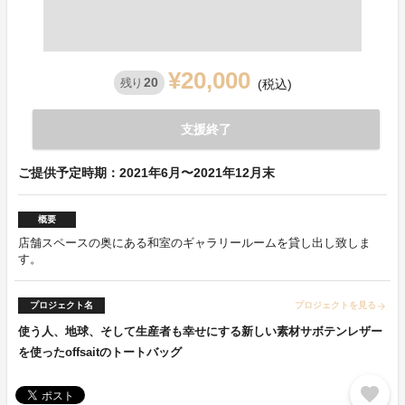
¥20,000
20
残り
(税込)
支援終了
ご提供予定時期：2021年6月〜2021年12月末
概要
店舗スペースの奥にある和室のギャラリールームを貸し出し致しま
す。
プロジェクト名
プロジェクトを見る
arrow_forward
使う人、地球、そして生産者も幸せにする新しい素材サボテンレザー
を使ったoffsaitのトートバッグ
favorite