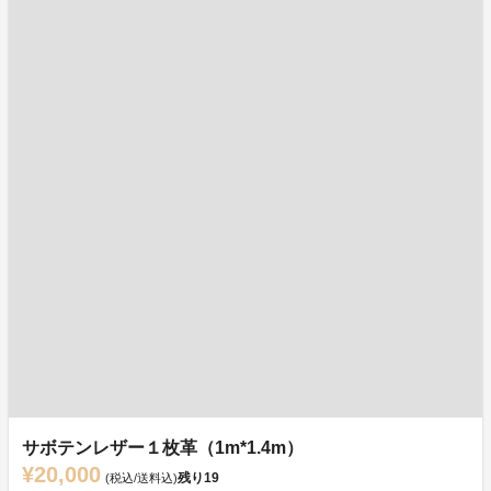
サボテンレザー１枚革（1m*1.4m）
¥20,000
残り
19
(税込/送料込)