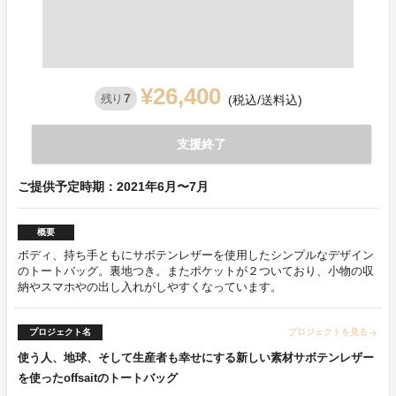
¥26,400
7
残り
(税込/送料込)
支援終了
ご提供予定時期：2021年6月〜7月
概要
ボディ、持ち手ともにサボテンレザーを使用したシンプルなデザイン
のトートバッグ。裏地つき。またポケットが２ついており、小物の収
納やスマホやの出し入れがしやすくなっています。
プロジェクト名
プロジェクトを見る
arrow_forward
使う人、地球、そして生産者も幸せにする新しい素材サボテンレザー
を使ったoffsaitのトートバッグ