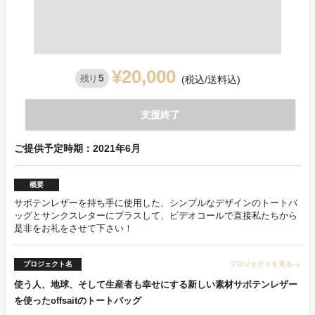
¥20,000
5
残り
(税込/送料込)
支援終了
ご提供予定時期：2021年6月
概要
サボテンレザーを持ち手に使用した、シンプルなデザインのトートバ
ッグとサンクスレターにプラスして、ビデオコールで直接私たちから
是非をお礼をさせて下さい！
プロジェクト名
プロジェクトを見る
arrow_forward
使う人、地球、そして生産者も幸せにする新しい素材サボテンレザー
を使ったoffsaitのトートバッグ