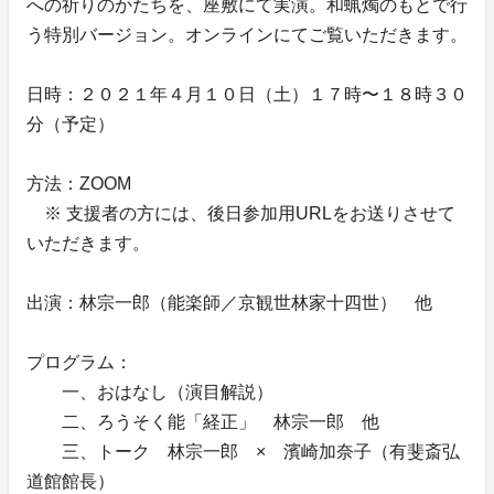
への祈りのかたちを、座敷にて実演。和蝋燭のもとで行
う特別バージョン。オンラインにてご覧いただきます。
日時：２０２１年４月１０日（土）１７時〜１８時３０
分（予定）
方法：ZOOM
※ 支援者の方には、後日参加用URLをお送りさせて
いただきます。
出演：林宗一郎（能楽師／京観世林家十四世） 他
プログラム：
一、おはなし（演目解説）
二、ろうそく能「経正」 林宗一郎 他
三、トーク 林宗一郎 × 濱崎加奈子（有斐斎弘
道館館長）