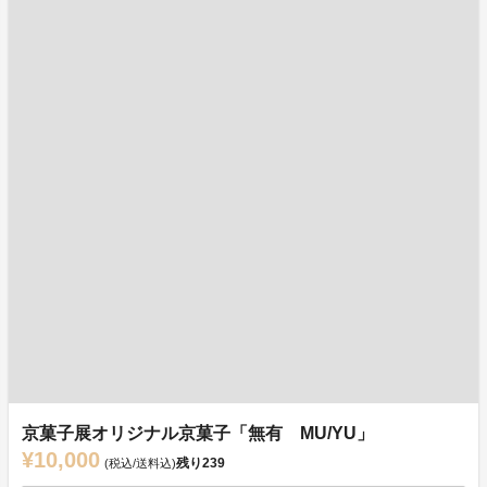
京菓子展オリジナル京菓子「無有 MU/YU」
¥10,000
残り
239
(税込/送料込)