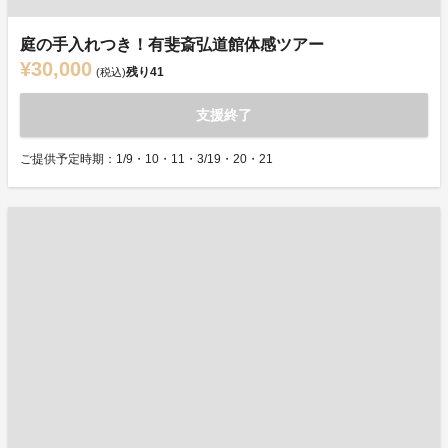
庭の手入れつき！有斐斎弘道館体感ツアー
¥30,000
残り
41
(税込)
支援終了
ご提供予定時期：1/9・10・11・3/19・20・21