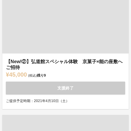
【New!②】弘道館スペシャル体験 京菓子×能の座敷へ
ご招待
¥45,000
残り
9
(税込)
支援終了
ご提供予定時期：2021年4月10日（土）