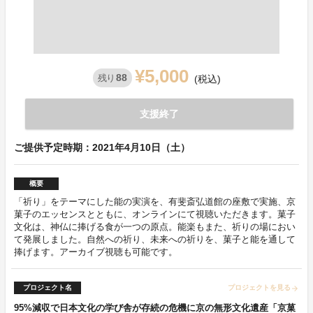
¥5,000
88
残り
(税込)
支援終了
ご提供予定時期：2021年4月10日（土）
概要
「祈り」をテーマにした能の実演を、有斐斎弘道館の座敷で実施、京
菓子のエッセンスとともに、オンラインにて視聴いただきます。菓子
文化は、神仏に捧げる食が一つの原点。能楽もまた、祈りの場におい
て発展しました。自然への祈り、未来への祈りを、菓子と能を通して
捧げます。アーカイブ視聴も可能です。
プロジェクト名
プロジェクトを見る
arrow_forward
95%減収で日本文化の学び舎が存続の危機に京の無形文化遺産「京菓