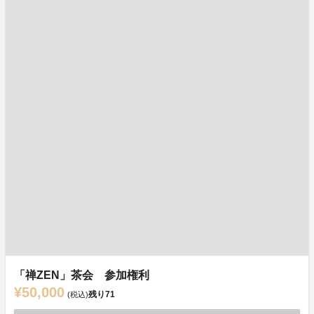
「禅ZEN」茶会 参加権利
¥50,000
残り
71
(税込)