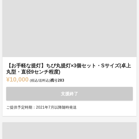
【お手軽な提灯】ちび丸提灯×3個セット・Sサイズ(卓上
丸型・直径9センチ程度)
¥10,000
残り
283
(税込/送料込)
支援終了
ご提供予定時期：2021年7月以降随時発送