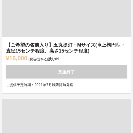
【ご希望の名前入り】五丸提灯・Mサイズ(卓上楕円型・
直径15センチ程度、高さ15センチ程度)
¥15,000
残り
69
(税込/送料込)
支援終了
ご提供予定時期：2021年7月以降随時発送