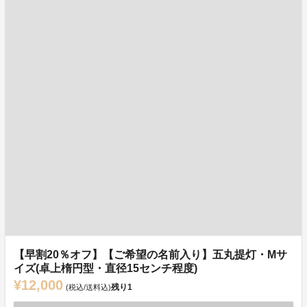
【早割20％オフ】【ご希望の名前入り】五丸提灯・Mサ
イズ(卓上楕円型・直径15センチ程度)
¥12,000
残り
1
(税込/送料込)