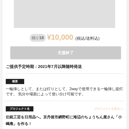
¥10,000
18
残り
(税込/送料込)
支援終了
ご提供予定時期：2021年7月以降随時発送
概要
一輪挿しとして、または灯りとして、2wayで使用できる一輪挿し提灯
です。 気分や場面によって使い分け可能です。
プロジェクト名
プロジェクトを見る
arrow_forward
伝統工芸を日用品へ。京丹後市網野町に海辺のちょうちん屋さん「小
嶋庵」を作る！