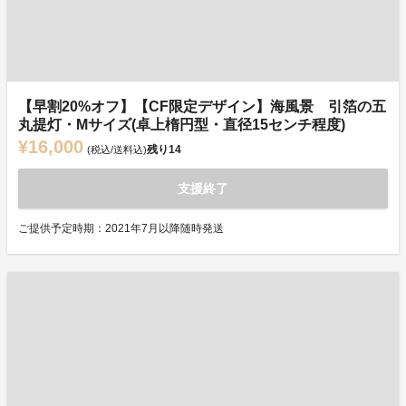
【早割20%オフ】【CF限定デザイン】海風景 引箔の五
丸提灯・Mサイズ(卓上楕円型・直径15センチ程度)
¥16,000
残り
14
(税込/送料込)
支援終了
ご提供予定時期：2021年7月以降随時発送