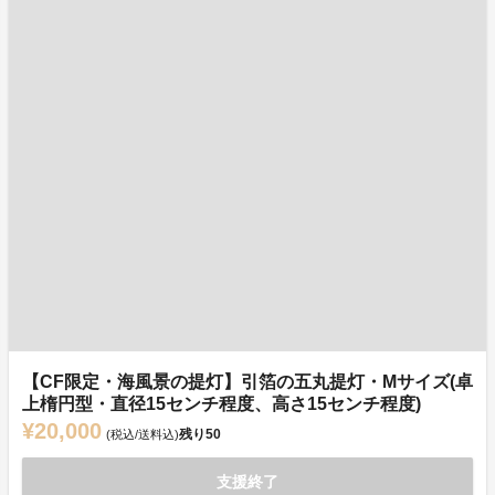
【CF限定・海風景の提灯】引箔の五丸提灯・Mサイズ(卓
上楕円型・直径15センチ程度、高さ15センチ程度)
¥20,000
残り
50
(税込/送料込)
支援終了