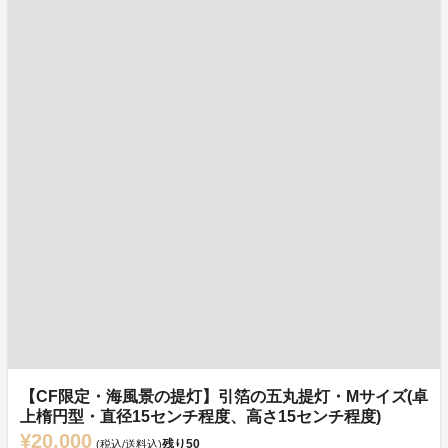
【CF限定・海風景の提灯】引箔の五丸提灯・Mサイズ(卓
上楕円型・直径15センチ程度、高さ15センチ程度)
¥20,000
残り
50
(税込/送料込)