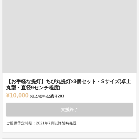
【お手軽な提灯】ちび丸提灯×3個セット・Sサイズ(卓上
丸型・直径9センチ程度)
¥10,000
残り
283
(税込/送料込)
支援終了
ご提供予定時期：2021年7月以降随時発送