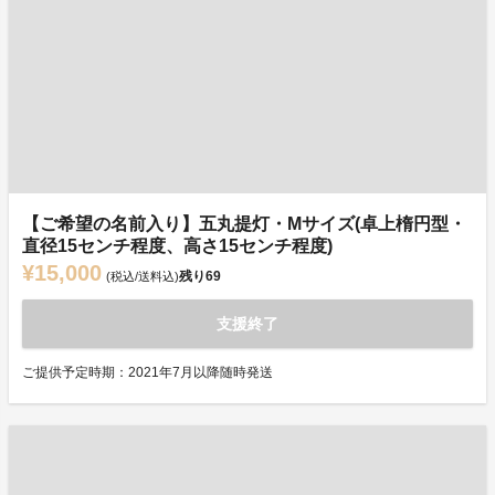
【ご希望の名前入り】五丸提灯・Mサイズ(卓上楕円型・
直径15センチ程度、高さ15センチ程度)
¥15,000
残り
69
(税込/送料込)
支援終了
ご提供予定時期：2021年7月以降随時発送