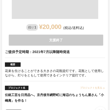
¥20,000
1
残り
(税込/送料込)
支援終了
ご提供予定時期：2021年7月以降随時発送
概要
花束を生けることができる大きさの花瓶提灯です。花瓶として使用し
ながら、灯りをともして使用できるインテリア提灯です。
プロジェクト名
プロジェクトを見る
arrow_forward
伝統工芸を日用品へ。京丹後市網野町に海辺のちょうちん屋さん「小
嶋庵」を作る！