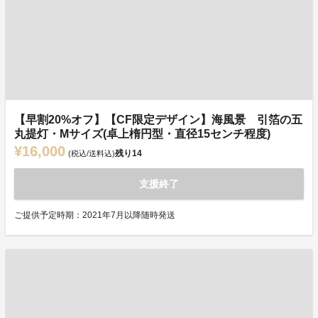
【早割20%オフ】【CF限定デザイン】海風景 引箔の五
丸提灯・Mサイズ(卓上楕円型・直径15センチ程度)
¥16,000
残り
14
(税込/送料込)
支援終了
ご提供予定時期：2021年7月以降随時発送