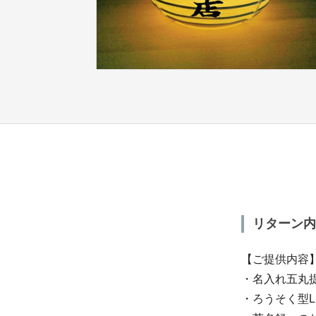
リターン内
【ご提供内容
・名入れ五丸提
・ろうそく型LE