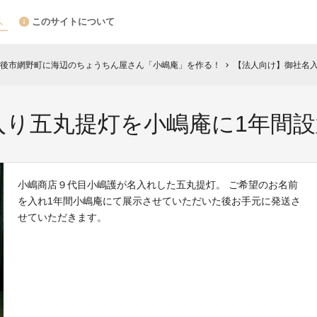
このサイトについて
後市網野町に海辺のちょうちん屋さん「小嶋庵」を作る！
【法人向け】御社名入
chevron_right
入り五丸提灯を小嶋庵に1年間設
小嶋商店９代目小嶋護が名入れした五丸提灯。 ご希望のお名前
を入れ1年間小嶋庵にて展示させていただいた後お手元に発送さ
せていただきます。