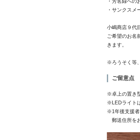
・芳名録への
・サンクスメ
小嶋商店９代
ご希望のお名
きます。
※ろうそく等
ご留意点
※卓上の置き
※LEDライ
※1年後支援
郵送住所をお