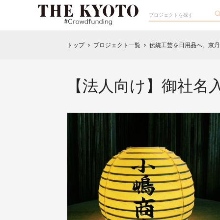
トップ
プロジェクト一覧
伝統工芸を日用品へ。京丹
chevron_right
chevron_right
【法人向け】御社名