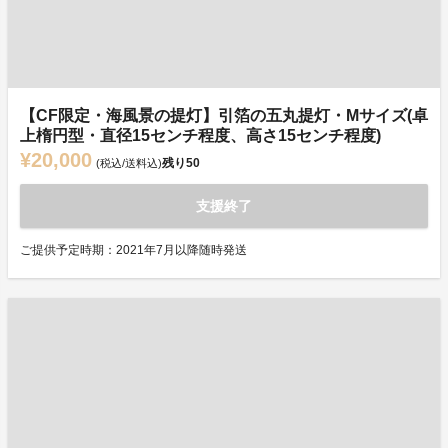
【CF限定・海風景の提灯】引箔の五丸提灯・Mサイズ(卓
上楕円型・直径15センチ程度、高さ15センチ程度)
¥20,000
残り
50
(税込/送料込)
支援終了
ご提供予定時期：2021年7月以降随時発送