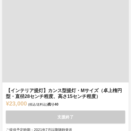
【インテリア提灯】カンス型提灯・Mサイズ（卓上楕円
型・直径28センチ程度、高さ15センチ程度）
¥23,000
残り
40
(税込/送料込)
支援終了
ご提供予定時期：2021年7月以降随時発送