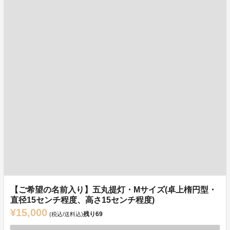
【ご希望の名前入り】五丸提灯・Mサイズ(卓上楕円型・
直径15センチ程度、高さ15センチ程度)
¥15,000
残り
69
(税込/送料込)