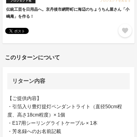
プロジェクト名
プロジェクトを見る
arrow_forward
伝統工芸を日用品へ。京丹後市網野町に海辺のちょうちん屋さん「小
嶋庵」を作る！
favorite
このリターンについて
リターン内容
【ご提供内容】
・引箔入り豊灯提灯ペンダントライト（直径50cm程
度、高さ18cm程度）× 1個
・E17用シーリングライトケーブル × 1本
・芳名録へのお名前記載