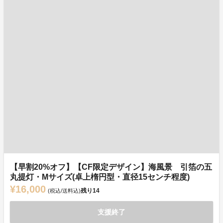
【早割20%オフ】【CF限定デザイン】海風景 引箔の五
丸提灯・Mサイズ(卓上楕円型・直径15センチ程度)
¥16,000
残り
14
(税込/送料込)
支援終了