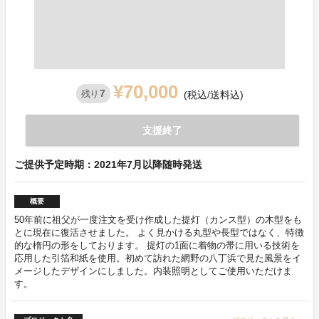
¥70,000
7
残り
(税込/送料込)
支援終了
ご提供予定時期：2021年7月以降随時発送
概要
50年前に祖父が一度注文を受け作成した提灯（カンス型）の木型をも
とに現在に復活させました。 よく見かける丸型や長型ではなく、特徴
的な楕円の形をしております。 提灯の1面に着物の帯に用いる技術を
応用した引箔和紙を使用。初めて訪れた網野の八丁浜で見た風景をイ
メージしたデザインにしました。内装照明としてご使用いただけま
す。