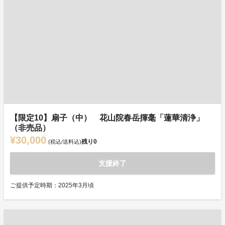
【限定10】扇子（中） 花山院春岳揮毫「蓮華清浄」
（非売品）
¥30,000
残り
0
(税込/送料込)
支援終了
ご提供予定時期：2025年3月頃