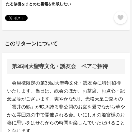
たる修復をまとめた書籍を出版したい
favorite
このリターンについて
第35回大聖寺文化・護友会 ペアご招待
会員様限定の第35回大聖寺文化・護友会に特別招待
いたします。当日は、総会のほか、お茶席、お点心・記
念品等がございます。爽やかな5月、光格天皇ご銘々の
「雲井の鶴」が咲き誇る非公開のお庭を愛でながら華や
かな雰囲気の中で開催される会。いにしえの姫宮様のお
姿に思いをはせながらの時間を楽しんでいただけること
と存じます。