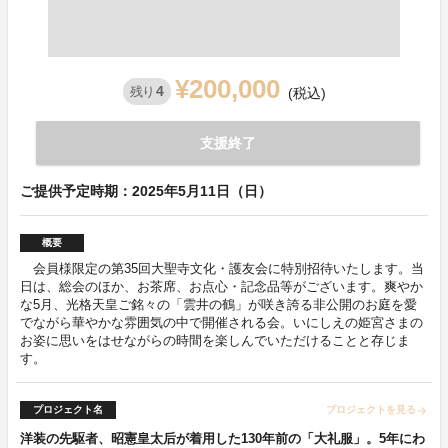
¥200,000
4
残り
(税込)
支援終了
ご提供予定時期：2025年5月11日（日）
概要
会員様限定の第35回大聖寺文化・護友会に特別招待いたします。当
日は、総会のほか、お茶席、お点心・記念品等がございます。爽やか
な5月、光格天皇ご銘々の「雲井の鶴」が咲き誇る非公開のお庭を愛
でながら華やかな雰囲気の中で開催される会。いにしえの姫宮さまの
お姿に思いをはせながらの時間を楽しんでいただけることと存じま
す。
プロジェクト名
プロジェクトを見る
arrow_forward
洋装の先駆者、昭憲皇太后が着用した130年前の「大礼服」。5年にわ